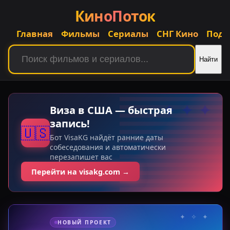
КиноПоток
Главная
Фильмы
Сериалы
СНГ Кино
Подб
Найти
КиноПоток — Бесплатный
✦ ✦ ✦
Виза в США — быстрая
запись!
🇺🇸
Бот VisaKG найдёт ранние даты
собеседования и автоматически
перезапишет вас
Перейти на visakg.com →
✦ ✧ ✦
НОВЫЙ ПРОЕКТ