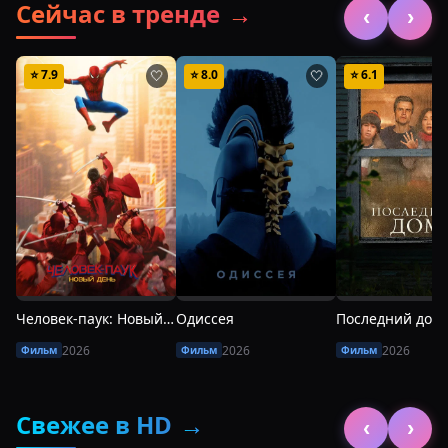
Сейчас в тренде
→
случается новая цепочка преступлений, которая
‹
›
приводит к появлению одного из самых опасных
противников в жизни Питера.
⭐
7.9
⭐
8.0
⭐
6.1
🤍
🤍
Человек-паук: Новый день
Одиссея
Последний дом
2026
2026
2026
Фильм
Фильм
Фильм
Свежее в HD
→
‹
›