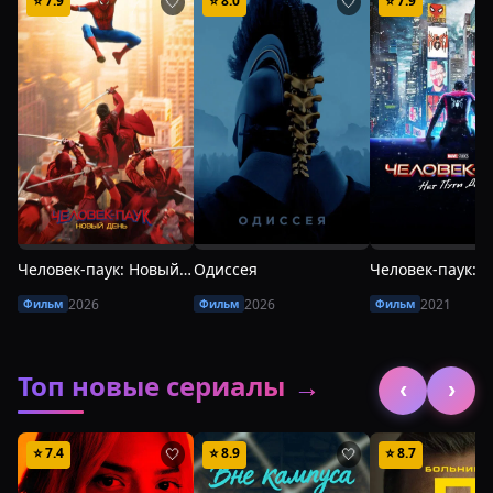
⭐
7.9
⭐
8.0
⭐
7.9
🤍
🤍
Человек-паук: Новый день
Одиссея
2026
2026
2021
Фильм
Фильм
Фильм
Топ новые сериалы
→
‹
›
⭐
7.4
⭐
8.9
⭐
8.7
🤍
🤍