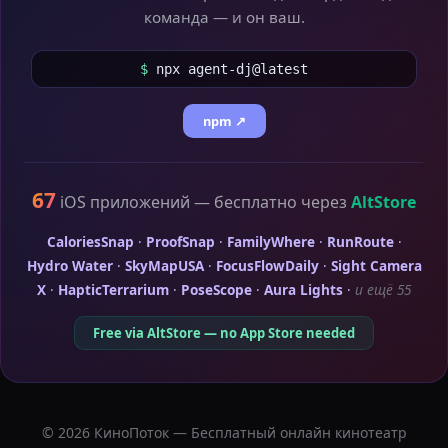
команда — и он ваш.
$
npx agent-dj@latest
npm ↗
67
iOS приложений — бесплатно через
AltStore
CaloriesSnap
·
ProofSnap
·
FamilyWhere
·
RunRoute
·
Hydro Water
·
SkyMapUSA
·
FocusFlowDaily
·
Sight Camera
X
·
HapticTerrarium
·
PoseScope
·
Aura Lights
·
и ещё 55
Free via AltStore — no App Store needed
© 2026 КиноПоток — Бесплатный онлайн кинотеатр