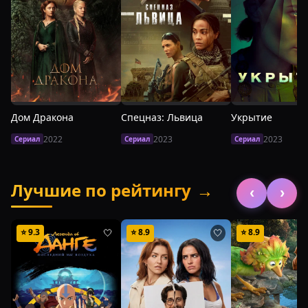
Дом Дракона
Спецназ: Львица
Укрытие
2022
2023
2023
Сериал
Сериал
Сериал
Лучшие по рейтингу
→
‹
›
⭐
9.3
⭐
8.9
⭐
8.9
🤍
🤍