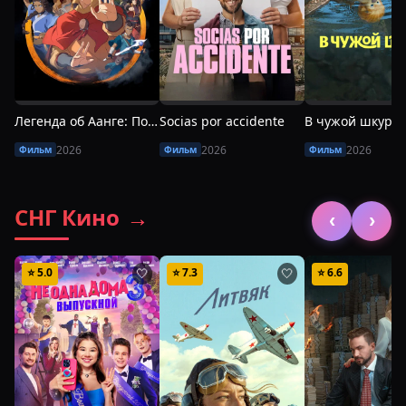
Легенда об Аанге: Последний маг воздуха
Socias por accidente
В чужой шкуре
2026
2026
2026
Фильм
Фильм
Фильм
СНГ Кино
→
‹
›
⭐
5.0
⭐
7.3
⭐
6.6
🤍
🤍