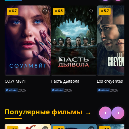
⭐
6.7
⭐
6.5
⭐
5.7
🤍
🤍
СОУЛМ8ЙТ
Пасть дьявола
Los creyentes
2026
2026
2026
Фильм
Фильм
Фильм
Популярные фильмы
→
‹
›