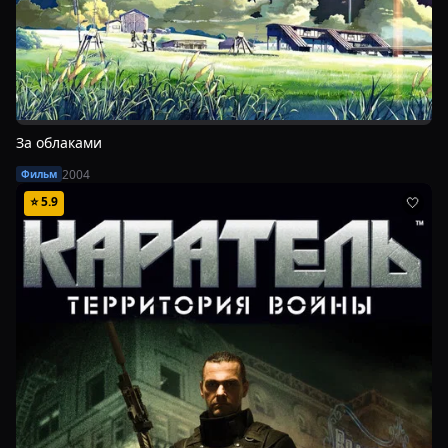
За облаками
2004
Фильм
⭐
5.9
🤍