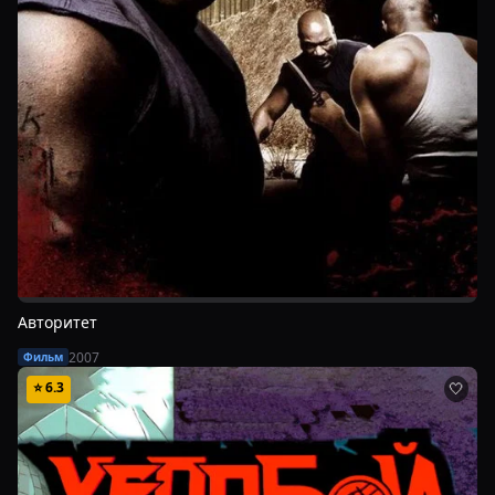
Авторитет
2007
Фильм
⭐
6.3
🤍