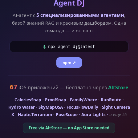
Agent DJ
AI-агент с
5 специализированными агентами
,
базой знаний RAG и красивым дашбордом. Одна
команда — и он ваш.
$
npx agent-dj@latest
npm ↗
67
iOS приложений — бесплатно через
AltStore
CaloriesSnap
·
ProofSnap
·
FamilyWhere
·
RunRoute
·
Hydro Water
·
SkyMapUSA
·
FocusFlowDaily
·
Sight Camera
X
·
HapticTerrarium
·
PoseScope
·
Aura Lights
·
и ещё 55
Free via AltStore — no App Store needed