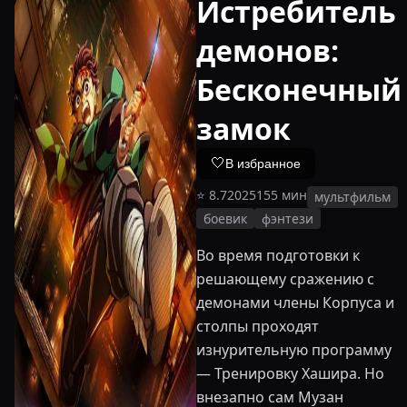
Истребитель
демонов:
Бесконечный
замок
🤍
В избранное
⭐
8.7
2025
155
мин
мультфильм
боевик
фэнтези
Во время подготовки к
решающему сражению с
демонами члены Корпуса и
столпы проходят
изнурительную программу
— Тренировку Хашира. Но
внезапно сам Музан