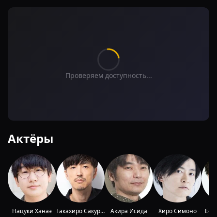
Проверяем доступность...
Актёры
Нацуки Ханаэ
Такахиро Сакурай
Акира Исида
Хиро Симоно
Ёси