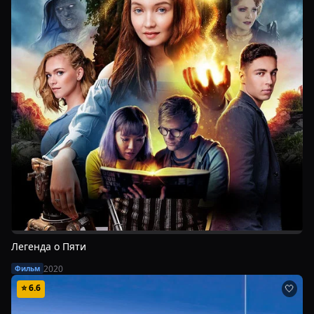
Легенда о Пяти
2020
Фильм
⭐
6.6
🤍