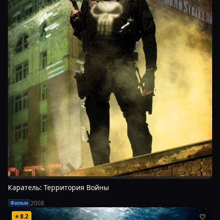
Каратель: Территория Войны
2008
Фильм
⭐
8.2
🤍