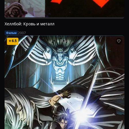
Хеллбой: Кровь и металл
2007
Фильм
⭐
6.5
🤍