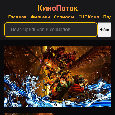
КиноПоток
Главная
Фильмы
Сериалы
СНГ Кино
Подб
Найти