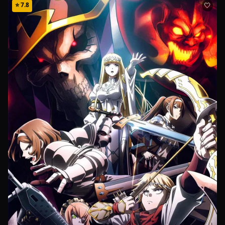
⭐
7.8
🤍