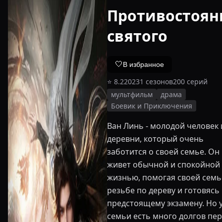
Противостоян
святого
🤍
В избранное
⭐
8.2
2023
1
сезонов
200
серий
мультфильм
драма
Боевик и Приключения
Ван Линь - молодой человек 
деревни, который очень
заботится о своей семье. Он
живет обычной и спокойной
жизнью, помогая своей семь
резьбе по дереву и готовясь 
предстоящему экзамену. Но у
семьи есть много долгов пе