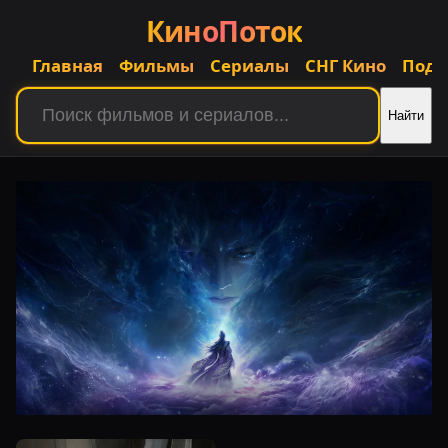
КиноПоток
Главная
Фильмы
Сериалы
СНГ Кино
Подб
Найти