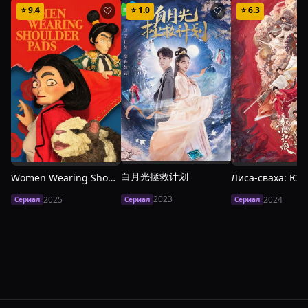
⭐
9.4
⭐
1.0
⭐
6.3
🤍
🤍
白月光拯救计划
Women Wearing Shoulder Pads
Лиса-сваха: Юэ
2023
2025
2024
Сериал
Сериал
Сериал