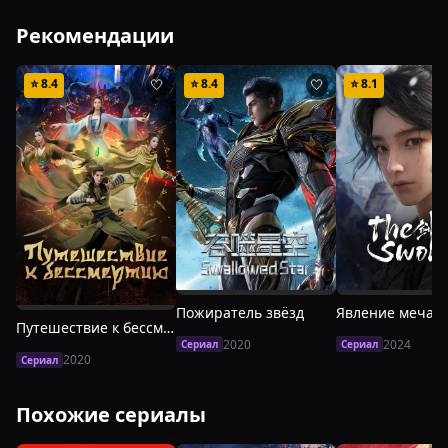
Рекомендации
⭐
8.4
⭐
8.4
⭐
8.1
🤍
🤍
Пожиратель звёзд
Явление меча
Путешествие к бессмертию
2020
2024
Сериал
Сериал
2020
Сериал
Похожие сериалы