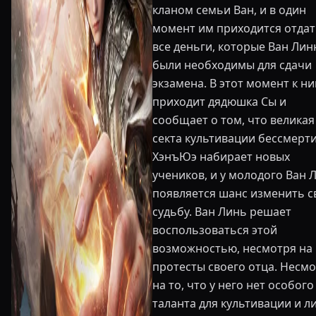
кланом семьи Ван, и в один
момент им приходится отда
все деньги, которые Ван Ли
были необходимы для сдачи
экзамена. В этот момент к н
приходит дядюшка Сы и
сообщает о том, что великая
секта культивации бессмерт
ХэнъЮэ набирает новых
учеников, и у молодого Ван 
появляется шанс изменить 
судьбу. Ван Линь решает
воспользоваться этой
возможностью, несмотря на
протесты своего отца. Несм
на то, что у него нет особого
таланта для культивации и 