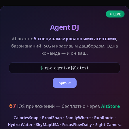
✦ LIVE
Agent DJ
AI-агент с
5 специализированными агентами
,
базой знаний RAG и красивым дашбордом. Одна
команда — и он ваш.
$
npx agent-dj@latest
npm ↗
67
iOS приложений — бесплатно через
AltStore
CaloriesSnap
·
ProofSnap
·
FamilyWhere
·
RunRoute
·
Hydro Water
·
SkyMapUSA
·
FocusFlowDaily
·
Sight Camera