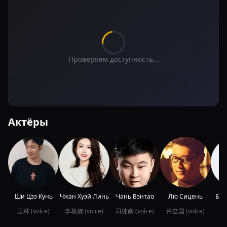
Проверяем доступность...
Актёры
Ши Цзэ Кунь
Чжан Хуэй Линь
Чань Вэнтао
Лю Сицень
Бай
王林 (voice)
李慕婉 (voice)
司徒南 (voice)
许立国 (voice)
凤栾