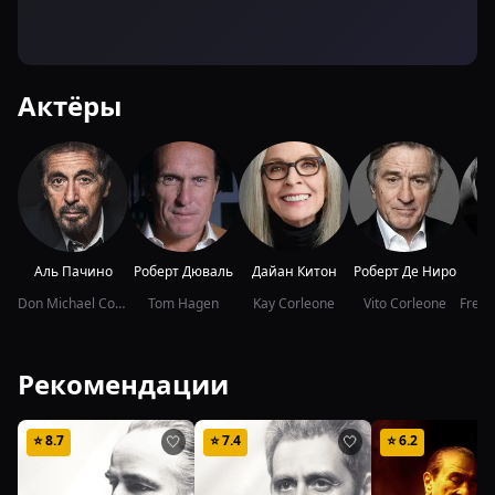
Актёры
Аль Пачино
Роберт Дюваль
Дайан Китон
Роберт Де Ниро
Jo
Don Michael Corleone
Tom Hagen
Kay Corleone
Vito Corleone
Рекомендации
⭐
8.7
⭐
7.4
⭐
6.2
🤍
🤍