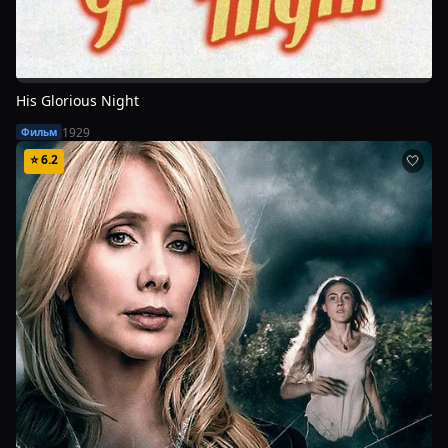
His Glorious Night
1929
Фильм
⭐
6.2
🤍