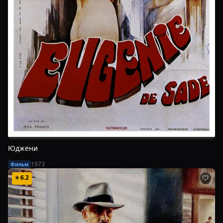
Юджени
1973
Фильм
⭐
6.2
🤍