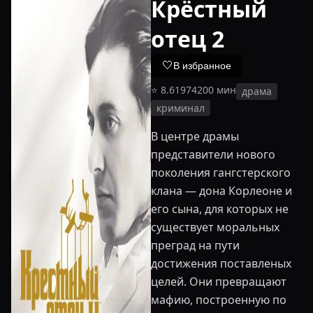
Крёстный
отец 2
🤍
В избранное
⭐
8.6
1974
200
мин
драма
криминал
В центре драмы
представители нового
поколения гангстерского
клана — дона Корлеоне и
его сына, для которых не
существует моральных
преград на пути
достижения поставленых
целей. Они превращают
мафию, построенную по