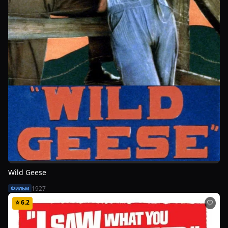
Wild Geese
1927
Фильм
⭐
6.2
🤍