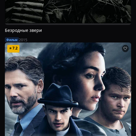
Безродные звери
2015
Фильм
⭐
7.2
🤍