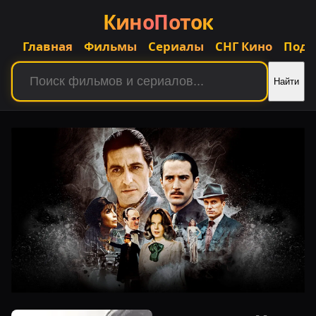
КиноПоток
Главная
Фильмы
Сериалы
СНГ Кино
Подб
Найти