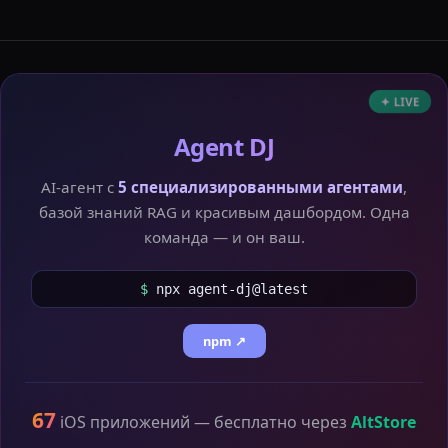
✦ LIVE
Agent DJ
AI-агент с
5 специализированными агентами
,
базой знаний RAG и красивым дашбордом. Одна
команда — и он ваш.
$
npx agent-dj@latest
npm ↗
67
iOS приложений — бесплатно через
AltStore