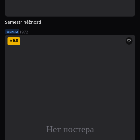
Semestr něžnosti
1972
Фильм
⭐
6.0
🤍