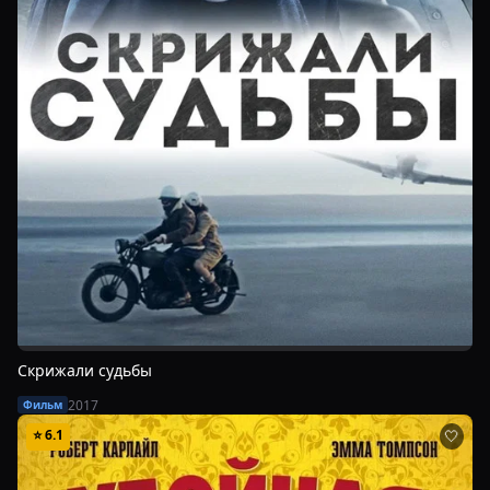
Скрижали судьбы
2017
Фильм
⭐
6.1
🤍