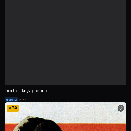
Tím hůř, když padnou
1972
Фильм
⭐
7.0
🤍