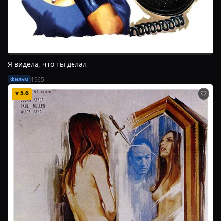
Я видела, что ты делал
1965
Фильм
⭐
5.6
🤍