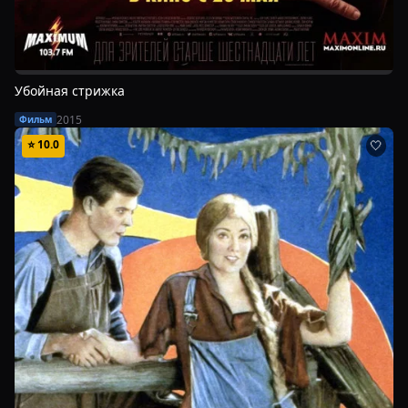
Убойная стрижка
2015
Фильм
⭐
10.0
🤍