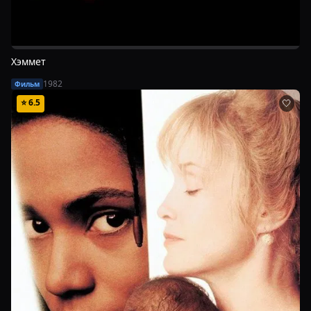
Хэммет
1982
Фильм
⭐
6.5
🤍