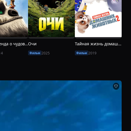
Феи: Легенда о чудовище
Очи
Тайная жизнь домашних животных 2
14
2025
2019
Фильм
Фильм
Фил
🤍