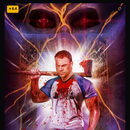
⭐
6.4
🤍