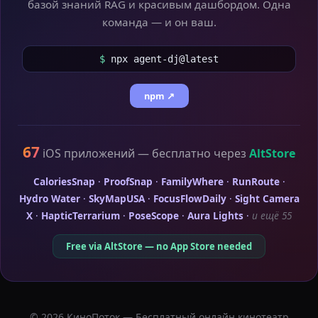
базой знаний RAG и красивым дашбордом. Одна
команда — и он ваш.
$
npx agent-dj@latest
npm ↗
67
iOS приложений — бесплатно через
AltStore
CaloriesSnap
·
ProofSnap
·
FamilyWhere
·
RunRoute
·
Hydro Water
·
SkyMapUSA
·
FocusFlowDaily
·
Sight Camera
X
·
HapticTerrarium
·
PoseScope
·
Aura Lights
·
и ещё 55
Free via AltStore — no App Store needed
© 2026 КиноПоток — Бесплатный онлайн кинотеатр