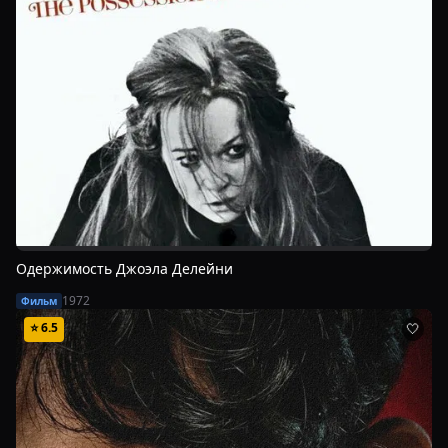
Одержимость Джоэла Делейни
1972
Фильм
⭐
6.5
🤍