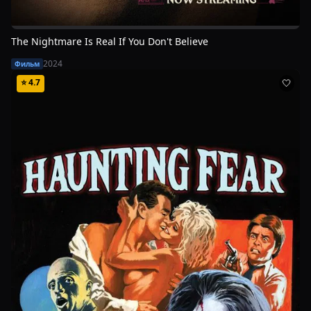
The Nightmare Is Real If You Don't Believe
2024
Фильм
⭐
4.7
🤍