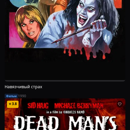
Навязчивый страх
1990
Фильм
⭐
3.8
🤍