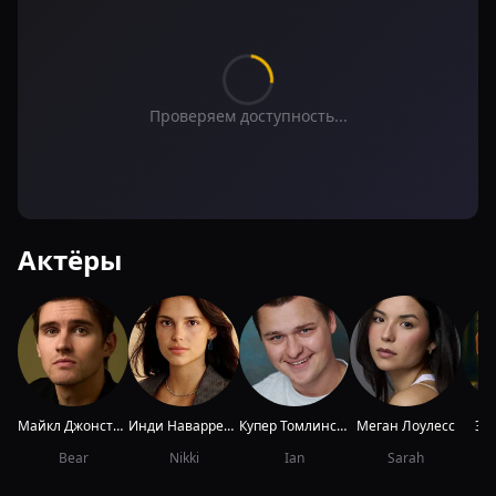
Проверяем доступность...
Актёры
Майкл Джонстон
Инди Наварретти
Купер Томлинсон
Меган Лоулесс
Эн
Bear
Nikki
Ian
Sarah