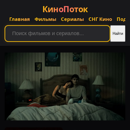
КиноПоток
Главная
Фильмы
Сериалы
СНГ Кино
Подб
Найти