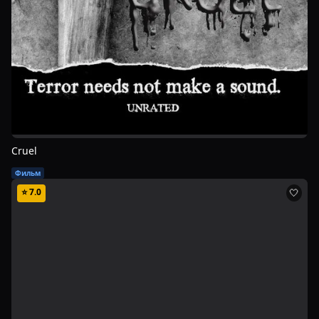
Cruel
Фильм
⭐
7.0
🤍