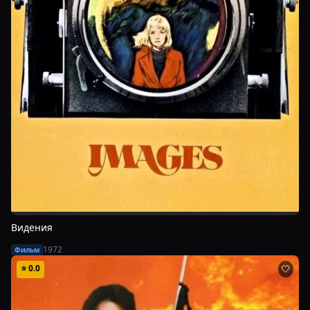
Видения
1972
Фильм
⭐
0.0
🤍