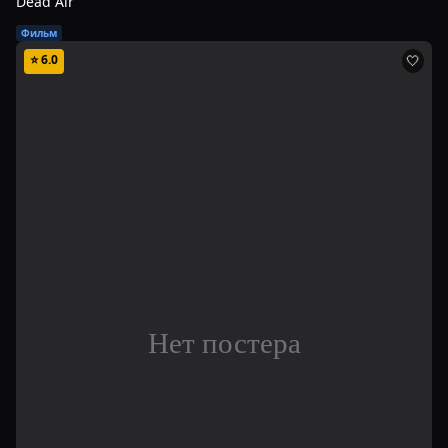
Dead Air
Фильм
⭐
6.0
🤍