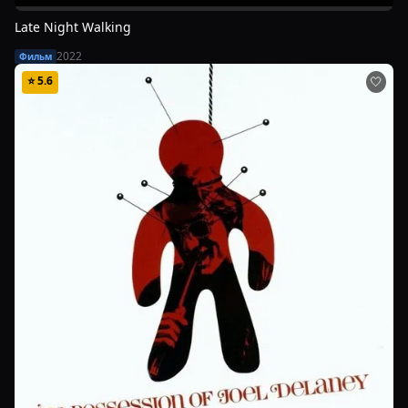
Late Night Walking
2022
Фильм
⭐
5.6
🤍