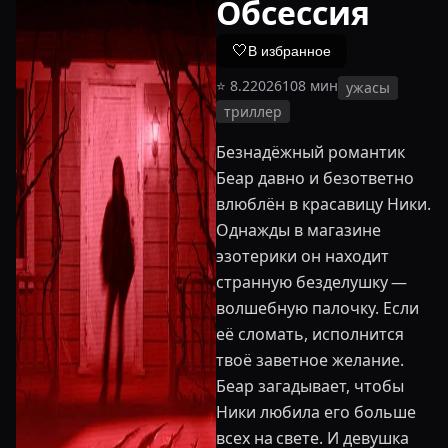
Обсессия
🤍
В избранное
⭐
8.2
2026
108
мин
ужасы
триллер
Безнадёжный романтик
Беар давно и безответно
влюблён в красавицу Ники.
Однажды в магазине
эзотерики он находит
странную безделушку —
волшебную палочку. Если
её сломать, исполнится
твоё заветное желание.
Беар загадывает, чтобы
Ники любила его больше
всех на свете. И девушка