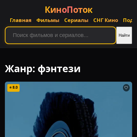
КиноПоток
Главная
Фильмы
Сериалы
СНГ Кино
Подб
Найти
Жанр:
фэнтези
⭐
8.0
🤍