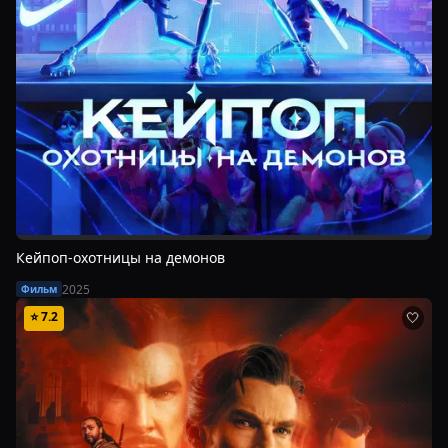
Кейпоп-охотницы на демонов
2025
Фильм
⭐
7.2
🤍