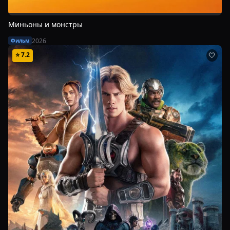
Миньоны и монстры
2026
Фильм
⭐
7.2
🤍