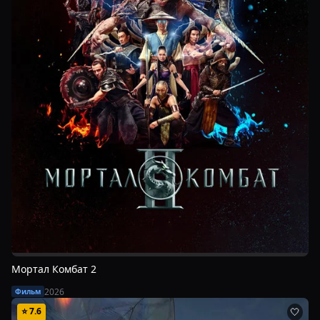
Мортал Комбат 2
2026
Фильм
⭐
7.6
🤍