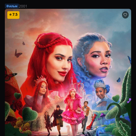
2001
Фильм
⭐
7.5
🤍