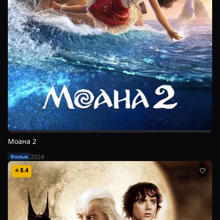
Моана 2
2024
Фильм
⭐
8.4
🤍