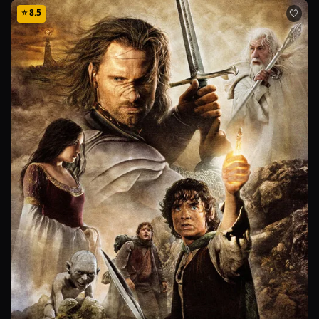
⭐
8.5
🤍