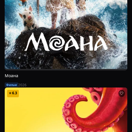
Моана
2026
Фильм
⭐
6.3
🤍