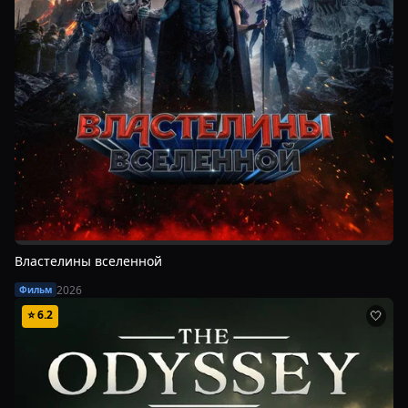
Властелины вселенной
2026
Фильм
⭐
6.2
🤍