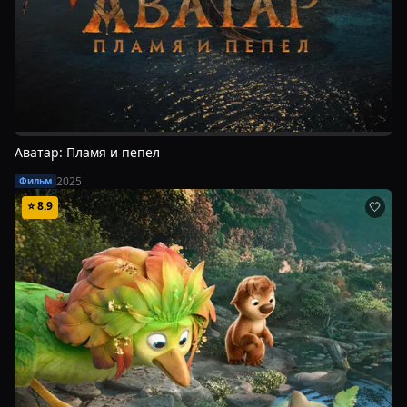
Аватар: Пламя и пепел
2025
Фильм
⭐
8.9
🤍