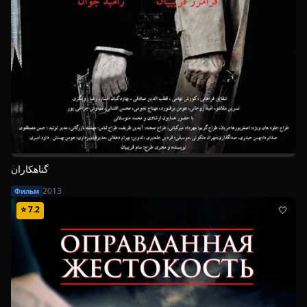
گناهکاران
2013
Фильм
⭐
7.2
🤍