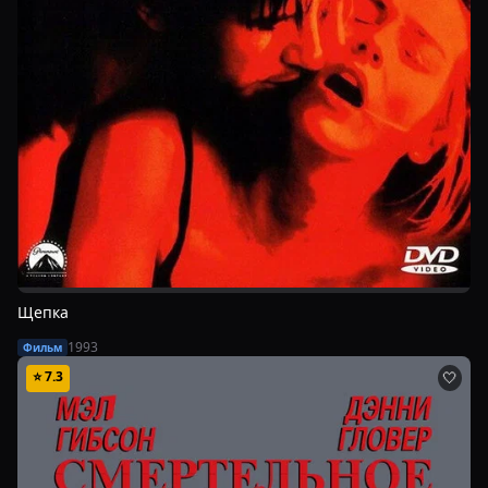
Щепка
1993
Фильм
⭐
7.3
🤍