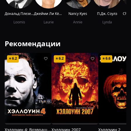
Дональд Плезенс
Джейми Ли Кёртис
Nancy Kyes
П.Дж. Соулз
Char
Loomis
Laurie
Annie
Lynda
Рекомендации
⭐
6.2
⭐
6.2
⭐
6.6
🤍
🤍
Хэллоуин 4: Возвращение Майкла Майерса
Хэллоуин 2007
Хэллоуин 2