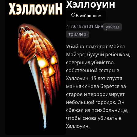
Хэллоуин
🤍
В избранное
⭐
7.6
1978
101
мин
ужасы
триллер
Убийца-психопат Майкл
Майерс, будучи ребенком,
совершил убийство
собственной сестры в
Хэллоуин. 15 лет спустя
маньяк снова берётся за
старое и терроризирует
небольшой городок. Он
сбежал из психбольницы,
чтобы снова убивать в
Хэллоуин.