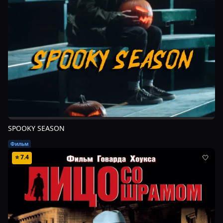
SPOOKY SEASON
Фильм
⭐
7.4
🤍