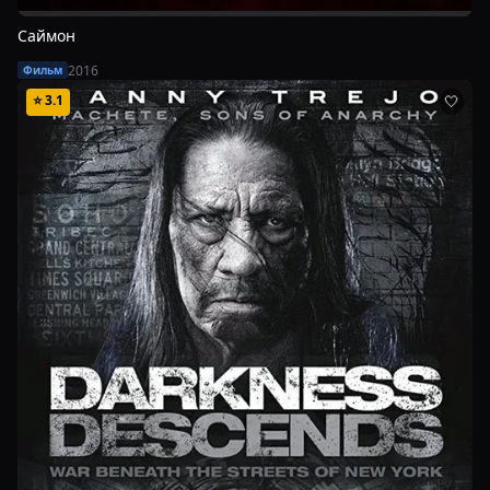
Саймон
2016
Фильм
⭐
3.1
🤍