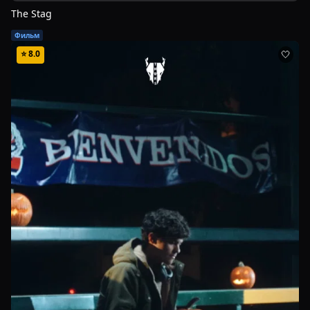
The Stag
Фильм
⭐
8.0
🤍