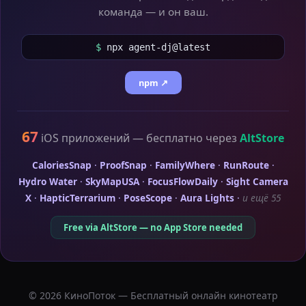
команда — и он ваш.
$
npx agent-dj@latest
npm ↗
67
iOS приложений — бесплатно через
AltStore
CaloriesSnap
·
ProofSnap
·
FamilyWhere
·
RunRoute
·
Hydro Water
·
SkyMapUSA
·
FocusFlowDaily
·
Sight Camera
X
·
HapticTerrarium
·
PoseScope
·
Aura Lights
·
и ещё 55
Free via AltStore — no App Store needed
© 2026 КиноПоток — Бесплатный онлайн кинотеатр