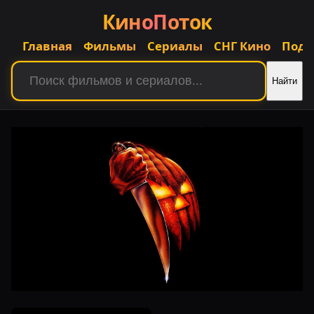
КиноПоток
Главная
Фильмы
Сериалы
СНГ Кино
Подб
Найти