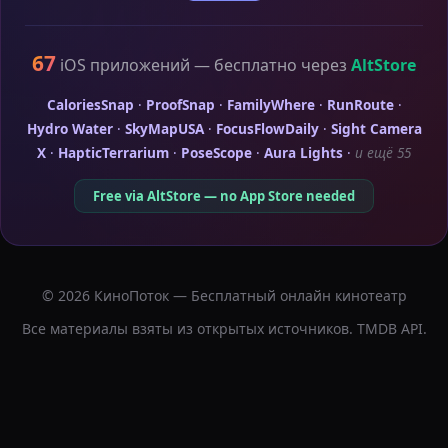
67
iOS приложений — бесплатно через
AltStore
CaloriesSnap
·
ProofSnap
·
FamilyWhere
·
RunRoute
·
Hydro Water
·
SkyMapUSA
·
FocusFlowDaily
·
Sight Camera
X
·
HapticTerrarium
·
PoseScope
·
Aura Lights
·
и ещё 55
Free via AltStore — no App Store needed
© 2026 КиноПоток — Бесплатный онлайн кинотеатр
Все материалы взяты из открытых источников. TMDB API.