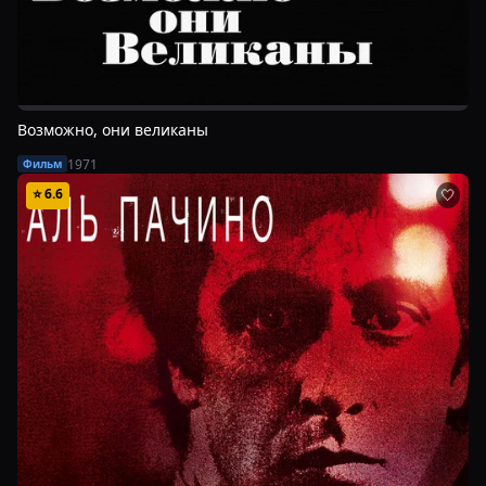
Возможно, они великаны
1971
Фильм
⭐
6.6
🤍