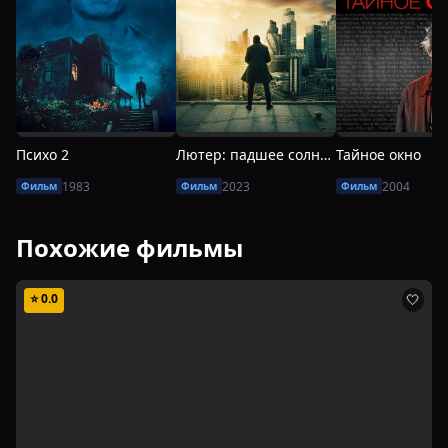
Психо 2
Лютер: падшее солнце
Тайное окно
1983
2023
2004
Фильм
Фильм
Фильм
Похожие фильмы
⭐
0.0
🤍