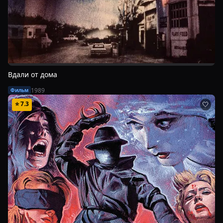
Вдали от дома
1989
Фильм
⭐
7.3
🤍