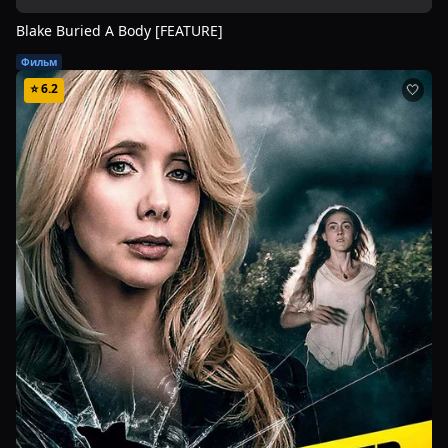
Blake Buried A Body [FEATURE]
Фильм
⭐
6.2
🤍