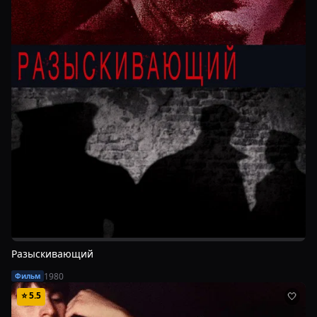
Разыскивающий
1980
Фильм
⭐
5.5
🤍