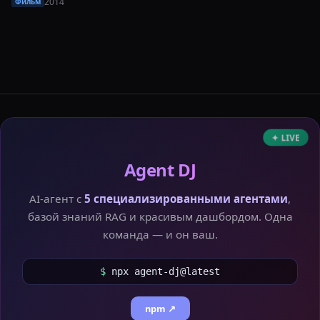
2014
Фильм
✦ LIVE
Agent DJ
AI-агент с
5 специализированными агентами
,
базой знаний RAG и красивым дашбордом. Одна
команда — и он ваш.
$
npx agent-dj@latest
npm ↗