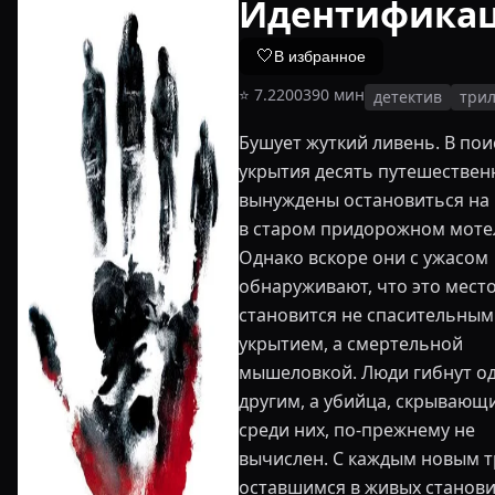
Идентифика
🤍
В избранное
⭐
7.2
2003
90
мин
детектив
три
Бушует жуткий ливень. В пои
укрытия десять путешествен
вынуждены остановиться на
в старом придорожном моте
Однако вскоре они с ужасом
обнаруживают, что это мест
становится не спасительным
укрытием, а смертельной
мышеловкой. Люди гибнут од
другим, а убийца, скрывающ
среди них, по-прежнему не
вычислен. С каждым новым 
оставшимся в живых станови