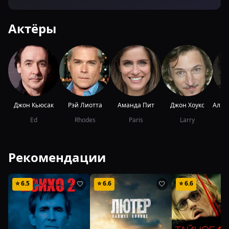
Актёры
Джон Кьюсак
Рэй Лиотта
Аманда Пит
Джон Хоукс
Ed
Rhodes
Paris
Larry
Рекомендации
⭐
6.5
⭐
6.6
⭐
6.6
🤍
🤍