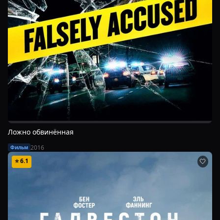
Ложно обвинённая
2016
Фильм
⭐
6.1
🤍