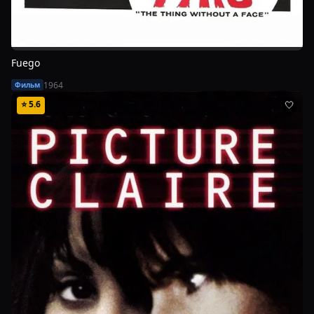
Fuego
1964
Фильм
⭐
5.6
🤍