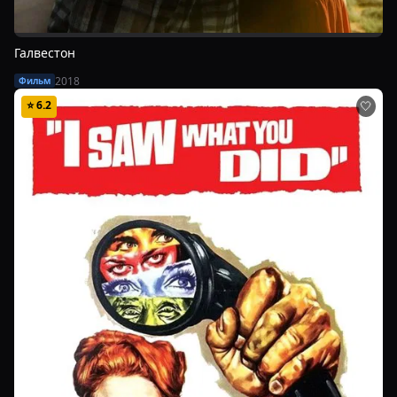
Галвестон
2018
Фильм
⭐
6.2
🤍