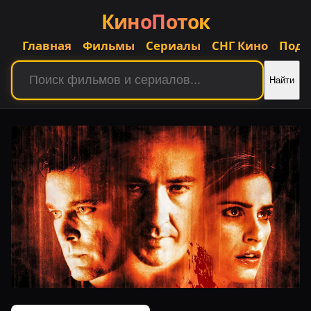
КиноПоток
Главная
Фильмы
Сериалы
СНГ Кино
Подб
Найти