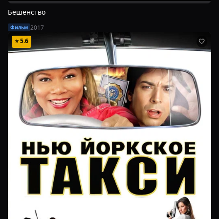
Бешенство
2017
Фильм
⭐
5.6
🤍