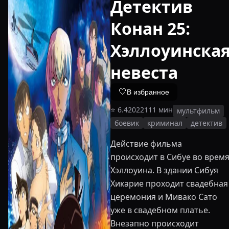
Детектив
Конан 25:
Хэллоуинска
невеста
🤍
В избранное
⭐
6.4
2022
111
мин
мультфильм
боевик
криминал
детектив
Действие фильма
происходит в Сибуе во врем
Хэллоуина. В здании Сибуя
Хикарие проходит свадебная
церемония и Мивако Сато
уже в свадебном платье.
Внезапно происходит