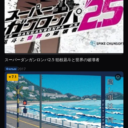
スーパーダンガンロンパ2.5 狛枝凪斗と世界の破壊者
2017
Фильм
⭐
7.1
🤍