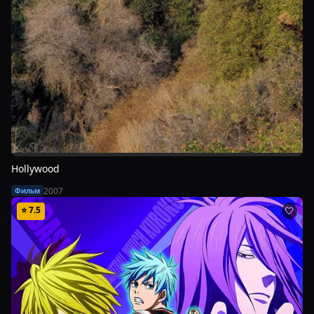
Hollywood
2007
Фильм
⭐
7.5
🤍