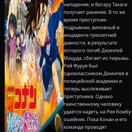
нападение, и Ватару Такаги
получает ранение. В то же
время преступник-
подрывник, виновный в
инциденте трехлетней
давности, в результате
которого погиб Джинпей
Мацуда, сбегает из тюрьмы.
Рей Фуруя был
одноклассником Джинпея в
полицейской академии и
теперь выслеживает
преступника. Однако
таинственному человеку
удаётся надеть на Рея бомбу
ошейник. Пока Конан и его
команда проводят