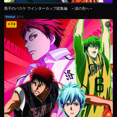
黒子のバスケ ウインターカップ総集編 ～涙の先へ～
2016
Фильм
⭐
7.4
🤍