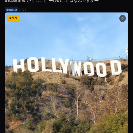
劇場編集版 かくしごと ―ひめごとはなんですか―
2021
Фильм
⭐
5.5
🤍