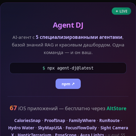
✦ LIVE
Agent DJ
AI-агент с
5 специализированными агентами
,
базой знаний RAG и красивым дашбордом. Одна
команда — и он ваш.
$
npx agent-dj@latest
npm ↗
67
iOS приложений — бесплатно через
AltStore
CaloriesSnap
·
ProofSnap
·
FamilyWhere
·
RunRoute
·
Hydro Water
·
SkyMapUSA
·
FocusFlowDaily
·
Sight Camera
X
·
HapticTerrarium
·
PoseScope
·
Aura Lights
·
и ещё 55