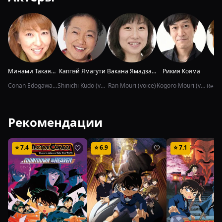
Минами Такаяма
Каппэй Ямагути
Вакана Ямадзаки
Рикия Кояма
Conan Edogawa (voice)
Shinichi Kudo (voice)
Ran Mouri (voice)
Kogoro Mouri (voice)
Rei F
Рекомендации
⭐
7.4
⭐
6.9
⭐
7.1
🤍
🤍