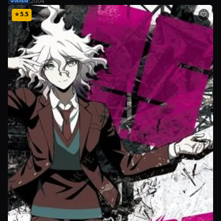
2004
Фильм
⭐
5.5
🤍