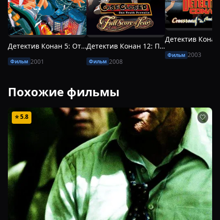
Детектив Конан 5: Отсчет до Небес
Детектив Конан 12: Партитура, вызывающая трепет
2003
Фильм
2001
2008
Фильм
Фильм
Похожие фильмы
⭐
5.8
🤍