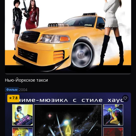
Нью-Йоркское такси
2004
Фильм
⭐
7.8
🤍