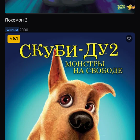
Покемон 3
2000
Фильм
⭐
6.1
🤍