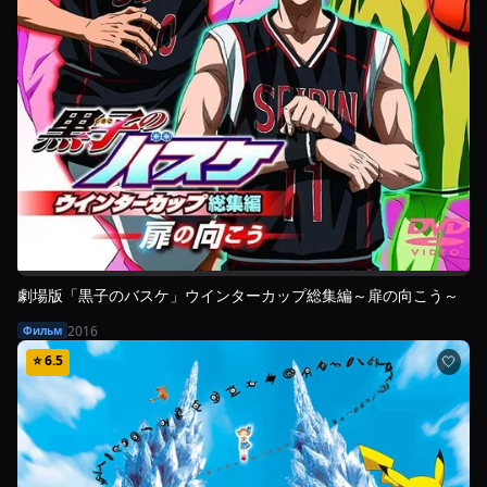
劇場版「黒子のバスケ」ウインターカップ総集編～扉の向こう～
2016
Фильм
⭐
6.5
🤍