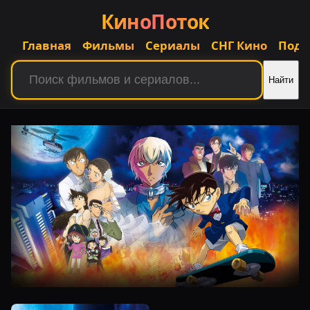
КиноПоток
Главная
Фильмы
Сериалы
СНГ Кино
Подб
Найти