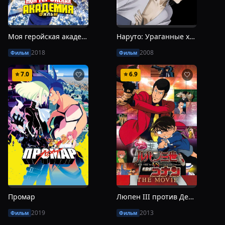
Моя геройская академия: Два героя
Наруто: Ураганные хроники. Фильм 5 — Узы
2018
2008
Фильм
Фильм
⭐
7.0
⭐
6.9
🤍
🤍
Промар
Люпен III против Детектива Конана
2019
2013
Фильм
Фильм