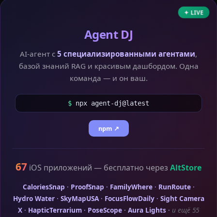
✦ LIVE
Agent DJ
AI-агент с
5 специализированными агентами
,
базой знаний RAG и красивым дашбордом. Одна
команда — и он ваш.
$
npx agent-dj@latest
npm ↗
67
iOS приложений — бесплатно через
AltStore
CaloriesSnap
·
ProofSnap
·
FamilyWhere
·
RunRoute
·
Hydro Water
·
SkyMapUSA
·
FocusFlowDaily
·
Sight Camera
X
·
HapticTerrarium
·
PoseScope
·
Aura Lights
·
и ещё 55