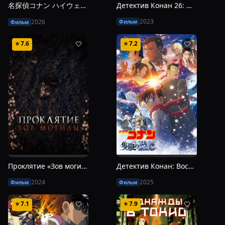
名探偵コナン ハイウェイの堕天使
Детектив Конан 26: Железная подводная лодка
2023
2026
Фильм
Фильм
⭐
7.6
⭐
7.2
🤍
🤍
Проклятие «Зов могилы»
Детектив Конан: Воспоминания одноглазого
2024
2025
Фильм
Фильм
⭐
7.1
⭐
7.9
🤍
🤍