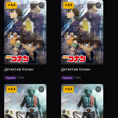
⭐
8.0
⭐
8.0
🤍
🤍
Детектив Конан
Детектив Конан
1996
1996
Сериал
Сериал
⭐
6.4
⭐
6.4
🤍
🤍