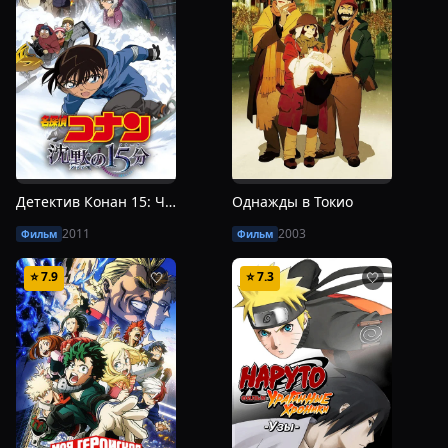
Детектив Конан 15: Четверть тишины
Однажды в Токио
2011
2003
Фильм
Фильм
⭐
7.9
⭐
7.3
🤍
🤍