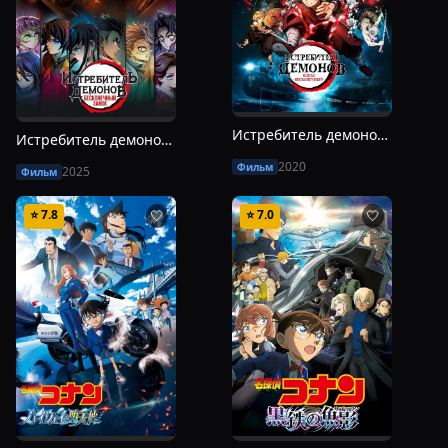
Истребитель демонов: Поезд «Бесконечный»
Истребитель демонов: Бесконечный замок
2020
Фильм
2025
Фильм
⭐
7.8
⭐
7.0
🤍
🤍