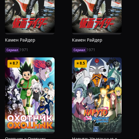
Камен Райдер
Камен Райдер
1971
1971
Сериал
Сериал
⭐
8.7
⭐
8.5
🤍
🤍
Охотник х Охотник
Наруто: Ураганные хроники