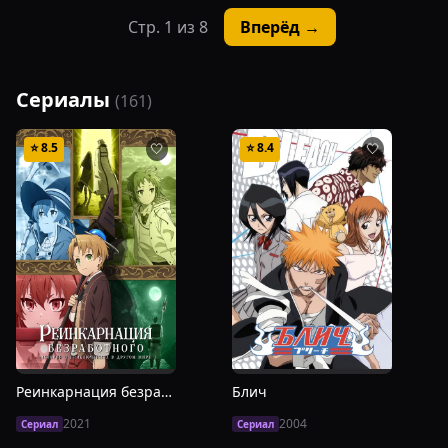
Стр.
1
из
8
Вперёд →
Сериалы
(
161
)
⭐
8.5
⭐
8.4
🤍
🤍
Реинкарнация безработного: История о приключениях в другом мире
Блич
2021
2004
Сериал
Сериал