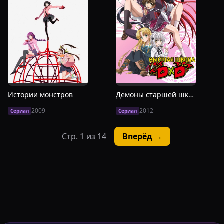
Истории монстров
Демоны старшей школы
2009
2012
Сериал
Сериал
Стр.
1
из
14
Вперёд →