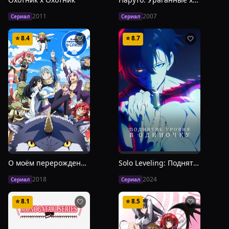
2011
2007
Сериал
Сериал
⭐
8.4
⭐
8.7
🤍
🤍
О моём перерождении в слизь
Solo Leveling: Поднятие уровня в одиночку
2018
2024
Сериал
Сериал
⭐
8.1
⭐
8.5
🤍
🤍