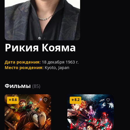
Рикия Кояма
Дата рождения:
18 декабря 1963 г.
Место рождения:
Kyoto, Japan
Фильмы
(
85
)
⭐
8.6
⭐
8.2
🤍
🤍