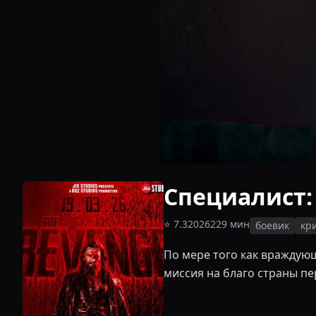
Специалист:
⭐
7.3
2026
229
мин
боевик
кр
По мере того как враждую
миссия на благо страны пе