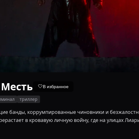
 Месть
🤍
В избранное
иминал
триллер
щие банды, коррумпированные чиновники и безжалостн
рерастает в кровавую личную войну, где на улицах Лиа