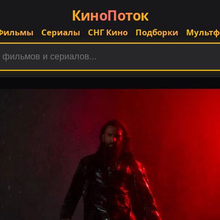
КиноПоток
Фильмы
Сериалы
СНГ Кино
Подборки
Мульт