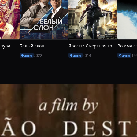
Банды Вассейпура - Часть 2
Белый слон
Ярость: Смертная казнь
2022
2014
19
Фильм
Фильм
Фильм