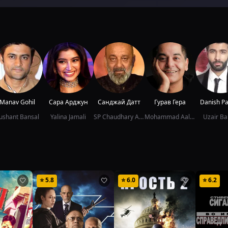
Manav Gohil
Сара Арджун
Санджай Датт
Гурав Гера
Danish P
ushant Bansal
Yalina Jamali
SP Chaudhary Aslam
Mohammad Aalam
Uzair Ba
⭐
5.8
⭐
6.0
⭐
6.2
🤍
🤍
🤍