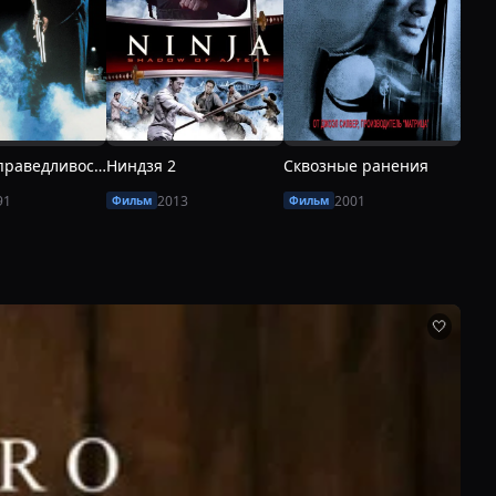
Во имя справедливости
Ниндзя 2
Сквозные ранения
Бекк
91
2013
2001
Фильм
Фильм
Фил
🤍