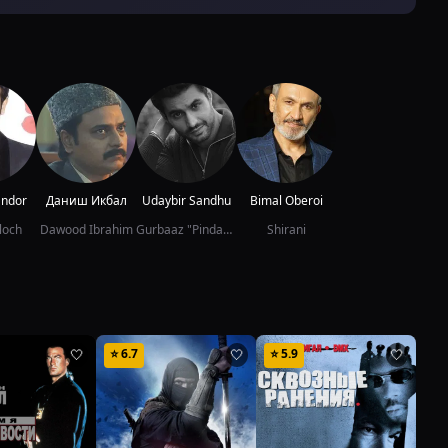
andor
Даниш Икбал
Udaybir Sandhu
Bimal Oberoi
loch
Dawood Ibrahim
Gurbaaz "Pinda" Singh
Shirani
⭐
6.7
⭐
5.9
⭐
6
🤍
🤍
🤍