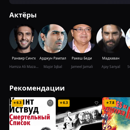
Актёры
Ранвир Сингх
Арджун Рампал
Ракеш Беди
Мадхаван
Hamza Ali Mazari / Jaskirat Singh Rangi
Major Iqbal
Jameel Jamali
Ajay Sanyal
S
Рекомендации
⭐
6.3
⭐
6.3
⭐
7.8
🤍
🤍