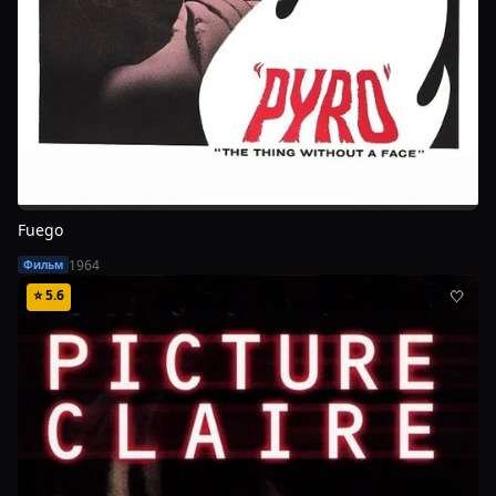
Fuego
1964
Фильм
⭐
5.6
🤍