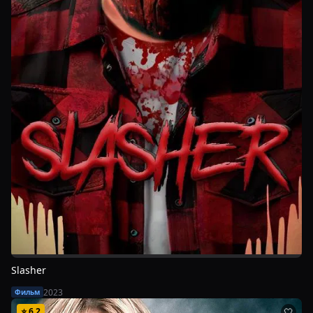
Slasher
2023
Фильм
⭐
6.2
🤍