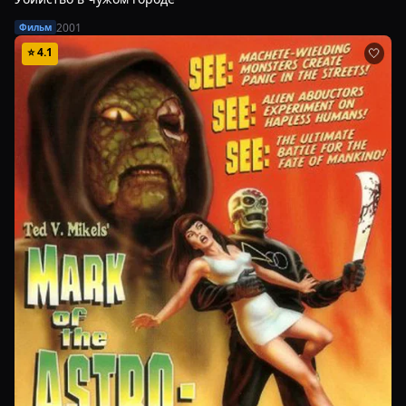
2001
Фильм
⭐
4.1
🤍