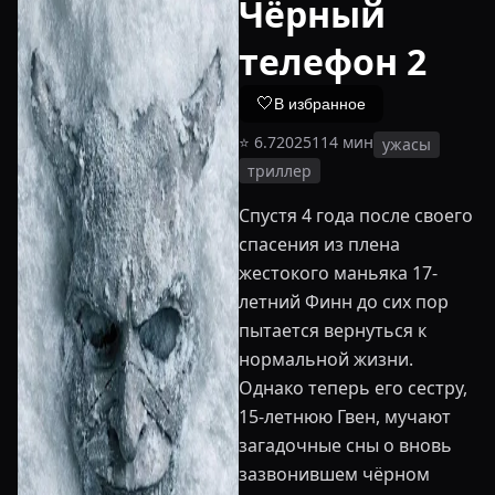
Чёрный
телефон 2
🤍
В избранное
⭐
6.7
2025
114
мин
ужасы
триллер
Спустя 4 года после своего
спасения из плена
жестокого маньяка 17-
летний Финн до сих пор
пытается вернуться к
нормальной жизни.
Однако теперь его сестру,
15-летнюю Гвен, мучают
загадочные сны о вновь
зазвонившем чёрном