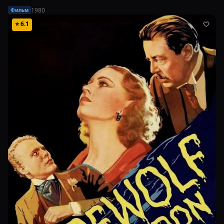
1980
Фильм
⭐
6.1
🤍