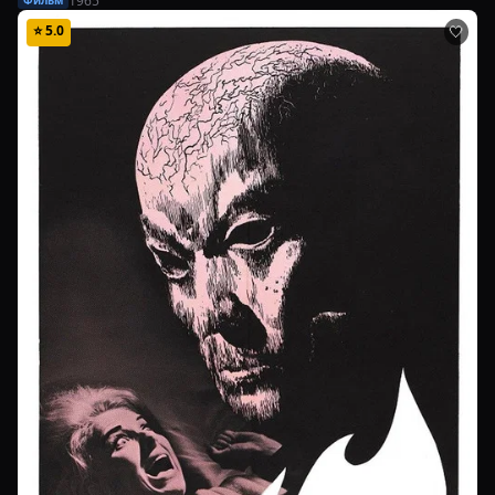
1965
Фильм
⭐
5.0
🤍