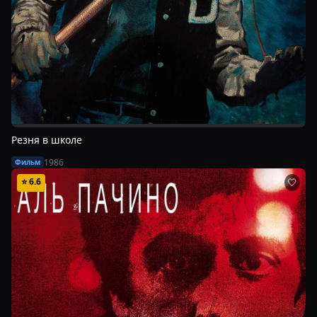
Резня в школе
1986
Фильм
⭐
6.6
🤍