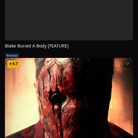
Blake Buried A Body [FEATURE]
Фильм
⭐
6.7
🤍