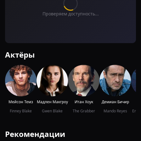
Проверяем доступность...
Актёры
Мейсон Темз
Мадлен Макгроу
Итан Хоук
Демиан Бичир
Mi
Finney Blake
Gwen Blake
The Grabber
Mando Reyes
Erne
Рекомендации