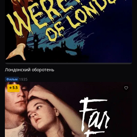
Лондонский оборотень
1935
Фильм
⭐
5.5
🤍