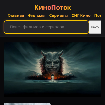
КиноПоток
Главная
Фильмы
Сериалы
СНГ Кино
Подб
Найти