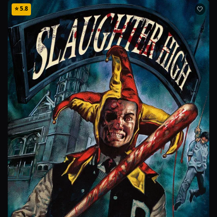
⭐
5.8
🤍