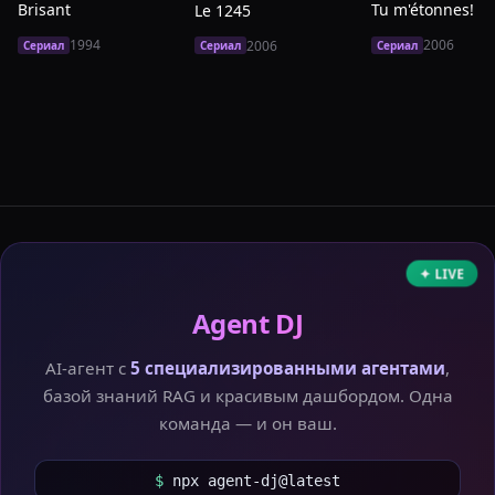
Brisant
Tu m'étonnes!
Le 1245
1994
2006
2006
Сериал
Сериал
Сериал
✦ LIVE
Agent DJ
AI-агент с
5 специализированными агентами
,
базой знаний RAG и красивым дашбордом. Одна
команда — и он ваш.
$
npx agent-dj@latest