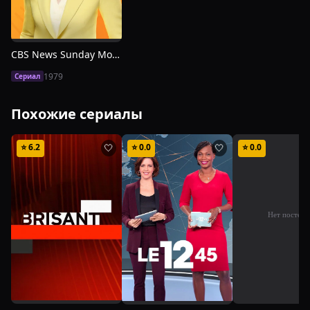
CBS News Sunday Morning
1979
Сериал
Похожие сериалы
⭐
6.2
⭐
0.0
⭐
0.0
🤍
🤍