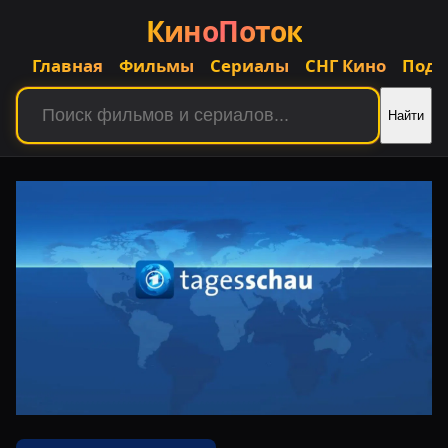
КиноПоток
Главная
Фильмы
Сериалы
СНГ Кино
Подб
Найти