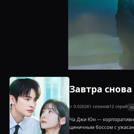
Завтра снова 
⭐
9.0
2026
1
сезонов
12
серий
к
Ча Джи Юн — корпоративный
циничным боссом с ужасающ