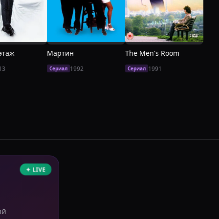
этаж
Мартин
The Men's Room
Шко
13
1992
1991
Сериал
Сериал
Сери
✦ LIVE
ий