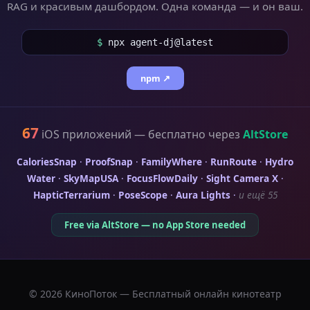
RAG и красивым дашбордом. Одна команда — и он ваш.
$
npx agent-dj@latest
npm ↗
67
iOS приложений — бесплатно через
AltStore
CaloriesSnap
·
ProofSnap
·
FamilyWhere
·
RunRoute
·
Hydro
Water
·
SkyMapUSA
·
FocusFlowDaily
·
Sight Camera X
·
HapticTerrarium
·
PoseScope
·
Aura Lights
·
и ещё 55
Free via AltStore — no App Store needed
© 2026 КиноПоток — Бесплатный онлайн кинотеатр