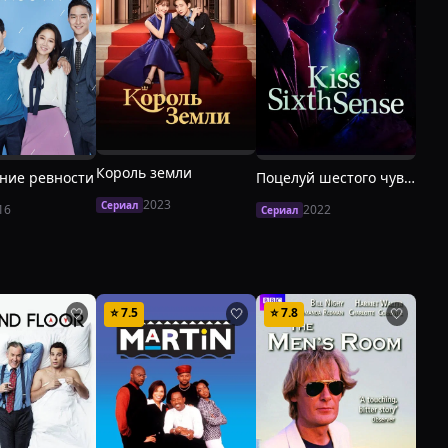
Король земли
ние ревности
Поцелуй шестого чувства
Она 
2023
Сериал
16
2022
Сериал
Сери
⭐
7.5
⭐
7.8
⭐
6
🤍
🤍
🤍