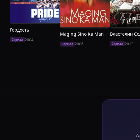
Гордость
Властелин Со
Maging Sino Ka Man
2004
Сериал
2013
2006
Сериал
Сериал
A