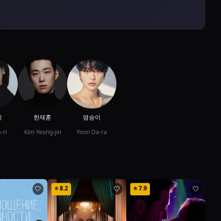
이
한재훈
염승이
-ri
Kim Yeong-jin
Yoon Da-ra
⭐
8.2
⭐
7.9
⭐
8
🤍
🤍
🤍