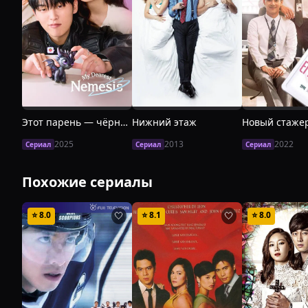
Этот парень — чёрный огненный дракон
Нижний этаж
Новый стаже
2025
2013
2022
Сериал
Сериал
Сериал
Похожие сериалы
⭐
8.0
⭐
8.1
⭐
8.0
🤍
🤍