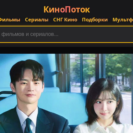
КиноПоток
Фильмы
Сериалы
СНГ Кино
Подборки
Мульт