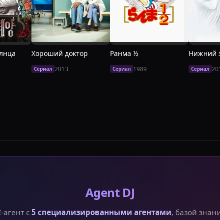
лнца
Хороший доктор
Ранма ½
Нижний 
2013
1989
20
Сериал
Сериал
Сериал
Agent DJ
I-агент с
5 специализированными агентами
, базой знан