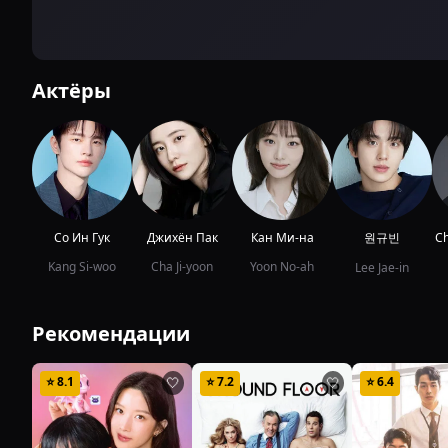
Актёры
Со Ин Гук
Джихён Пак
Кан Ми-на
원규빈
Ch
Kang Si-woo
Cha Ji-yoon
Yoon No-ah
Lee Jae-in
Рекомендации
⭐
8.1
⭐
7.2
⭐
6.4
🤍
🤍