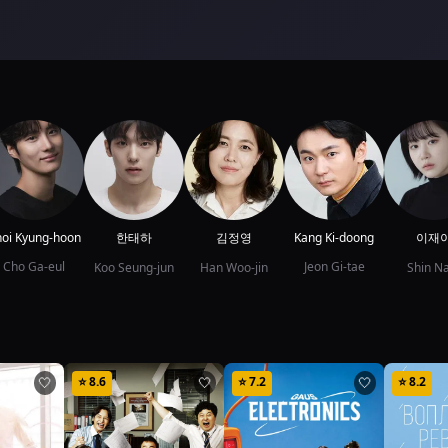
oi Kyung-hoon
한태하
김정영
Kang Ki-doong
이재
Cho Ga-eul
Jeon Gi-tae
Koo Seung-jun
Han Woo-jin
Shin Na
⭐
8.6
⭐
7.2
⭐
8.2
🤍
🤍
🤍