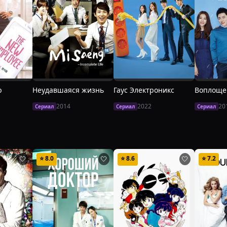
р
Неудавшаяся жизнь
Гаус Электроникс
Воплоще
2014
2022
20
Сериал
Сериал
Сериал
⭐
8.0
⭐
8.6
⭐
7.2
🤍
🤍
🤍