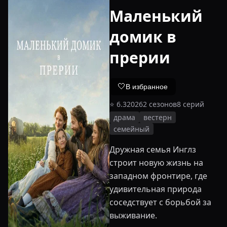
Маленький
домик в
прерии
🤍
В избранное
⭐
6.3
2026
2
сезонов
8
серий
драма
вестерн
семейный
Дружная семья Инглз
строит новую жизнь на
западном фронтире, где
удивительная природа
соседствует с борьбой за
выживание.