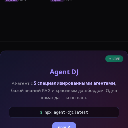
✦ LIVE
Agent DJ
AI-агент с
5 специализированными агентами
,
базой знаний RAG и красивым дашбордом. Одна
команда — и он ваш.
$
npx agent-dj@latest
npm ↗