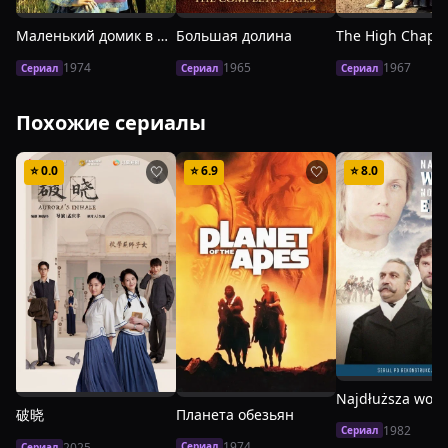
Маленький домик в прериях
Большая долина
The High Chapar
1974
1965
1967
Сериал
Сериал
Сериал
Похожие сериалы
⭐
0.0
⭐
6.9
⭐
8.0
🤍
🤍
破晓
Планета обезьян
1982
Сериал
1974
2025
Сериал
Сериал