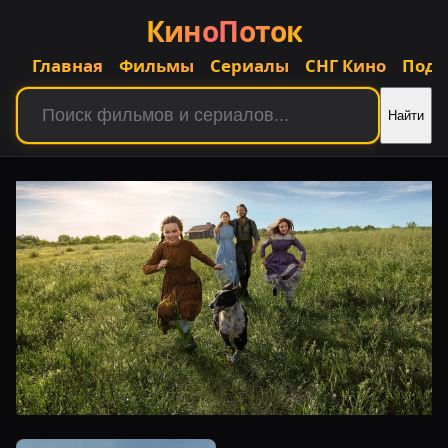
КиноПоток
Главная
Фильмы
Сериалы
СНГ Кино
Подб
Найти