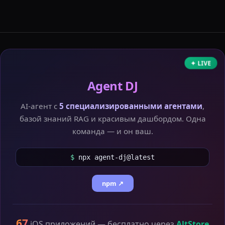
✦ LIVE
Agent DJ
AI-агент с
5 специализированными агентами
,
базой знаний RAG и красивым дашбордом. Одна
команда — и он ваш.
$
npx agent-dj@latest
npm ↗
67
iOS приложений — бесплатно через
AltStore