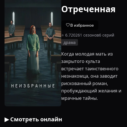
Отреченная
🤍
В избранное
⭐
6.7
2026
1
сезонов
6
серий
драма
Когда молодая мать из
закрытого культа
встречает таинственного
незнакомца, она заводит
рискованный роман,
пробуждающий желания и
мрачные тайны.
▶ Смотреть онлайн