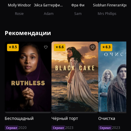
Molly Windsor
Эйса Баттерфилд
Фра Фи
Siobhan Finneran
Rosie
Adam
Sam
Mrs Phillips
Mr
Рекомендации
⭐
8.5
⭐
6.6
⭐
6.3
🤍
🤍
Беспощадный
Чёрный торт
Очистка
2020
2023
2023
Сериал
Сериал
Сериал