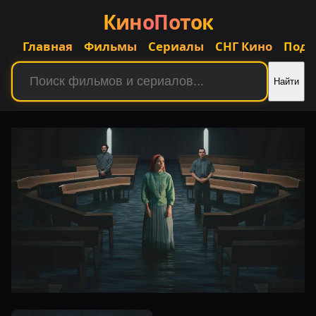
КиноПоток
Главная
Фильмы
Сериалы
СНГ Кино
Подб
Найти