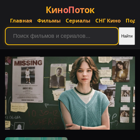
КиноПоток
Главная
Фильмы
Сериалы
СНГ Кино
Подб
Найти