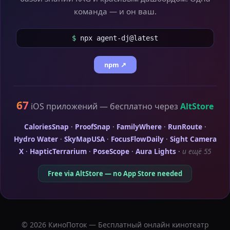
команда — и он ваш.
$
npx agent-dj@latest
npm ↗
67
iOS приложений — бесплатно через
AltStore
CaloriesSnap
·
ProofSnap
·
FamilyWhere
·
RunRoute
·
Hydro Water
·
SkyMapUSA
·
FocusFlowDaily
·
Sight Camera
X
·
HapticTerrarium
·
PoseScope
·
Aura Lights
·
и ещё 55
Free via AltStore — no App Store needed
© 2026 КиноПоток — Бесплатный онлайн кинотеатр