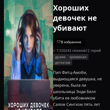
Хороших
девочек не
убивают
🤍
В избранное
⭐
7.5
2024
3
сезонов
12
серий
драма
криминал
детектив
Пип Фитц-Амоби,
выдающаяся девушка, не
уверена, была ли
школьница Энди Белл
убита ее любовником
Салом Сингхом пять лет