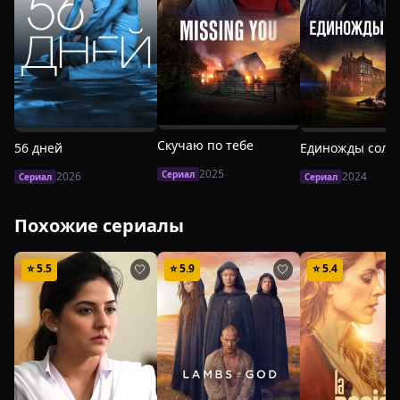
Скучаю по тебе
56 дней
Единожды солг
2025
Сериал
2026
2024
Сериал
Сериал
Похожие сериалы
⭐
5.5
⭐
5.9
⭐
5.4
🤍
🤍