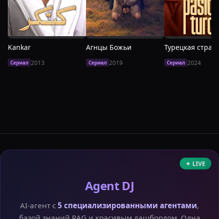
Kankar
Агнцы Божьи
Турецкая страс
2013
2019
2024
Сериал
Сериал
Сериал
✦ LIVE
Agent DJ
AI-агент с
5 специализированными агентами
,
базой знаний RAG и красивым дашбордом. Одна