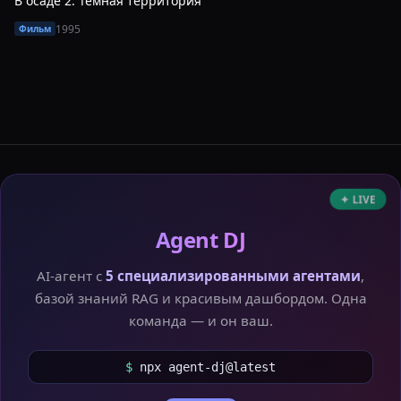
В осаде 2: Тёмная территория
1995
Фильм
✦ LIVE
Agent DJ
AI-агент с
5 специализированными агентами
,
базой знаний RAG и красивым дашбордом. Одна
команда — и он ваш.
$
npx agent-dj@latest