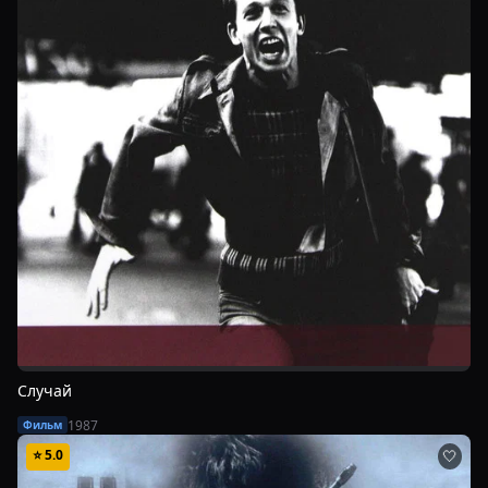
Случай
1987
Фильм
⭐
5.0
🤍