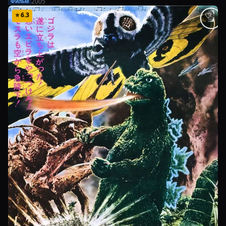
2005
Фильм
⭐
6.3
🤍