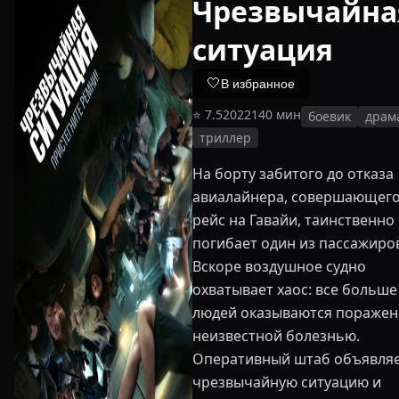
Чрезвычайна
ситуация
🤍
В избранное
⭐
7.5
2022
140
мин
боевик
драм
триллер
На борту забитого до отказа
авиалайнера, совершающег
рейс на Гавайи, таинственно
погибает один из пассажиро
Вскоре воздушное судно
охватывает хаос: все больше
людей оказываются пораже
неизвестной болезнью.
Оперативный штаб объявля
чрезвычайную ситуацию и