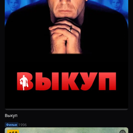
Выкуп
1996
Фильм
⭐
6.9