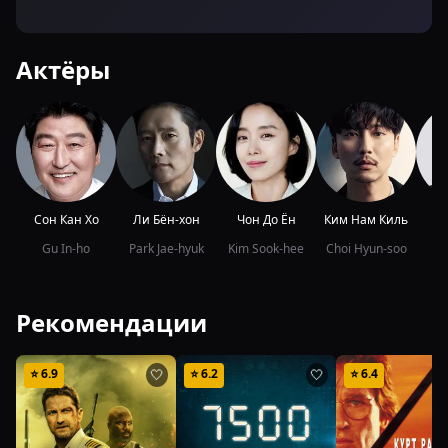
Актёры
Сон Кан Хо
Ли Бён-хон
Чон До Ён
Ким Нам Киль
И
Gu In-ho
Park Jae-hyuk
Kim Sook-hee
Choi Hyun-soo
Ry
Рекомендации
⭐
6.9
⭐
6.2
⭐
6.4
🤍
🤍