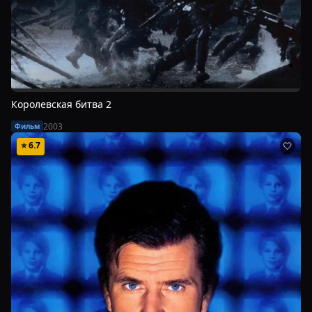
Королевская битва 2
2003
Фильм
⭐
6.7
🤍