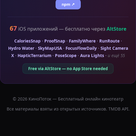
npm ↗
67
iOS приложений — бесплатно через
AltStore
CaloriesSnap
·
ProofSnap
·
FamilyWhere
·
RunRoute
·
Hydro Water
·
SkyMapUSA
·
FocusFlowDaily
·
Sight Camera
X
·
HapticTerrarium
·
PoseScope
·
Aura Lights
·
и ещё 55
Free via AltStore — no App Store needed
© 2026 КиноПоток — Бесплатный онлайн кинотеатр
Все материалы взяты из открытых источников. TMDB API.