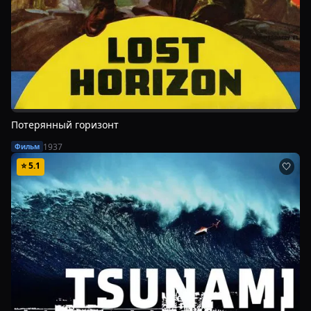
Потерянный горизонт
1937
Фильм
⭐
5.1
🤍