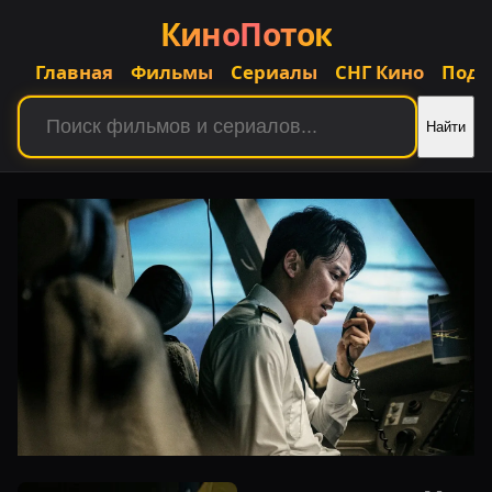
КиноПоток
Главная
Фильмы
Сериалы
СНГ Кино
Подб
Найти