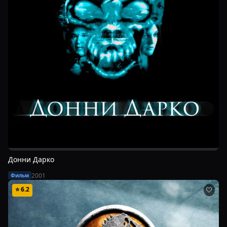
Донни Дарко
2001
Фильм
⭐
6.2
🤍