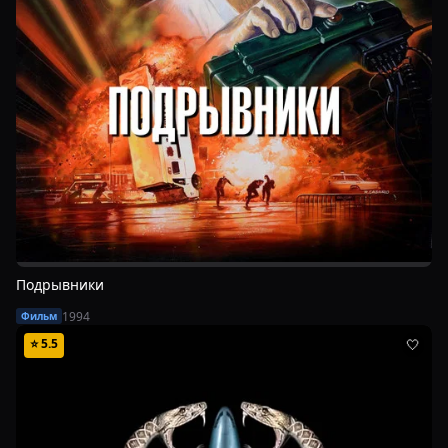
Подрывники
1994
Фильм
⭐
5.5
🤍