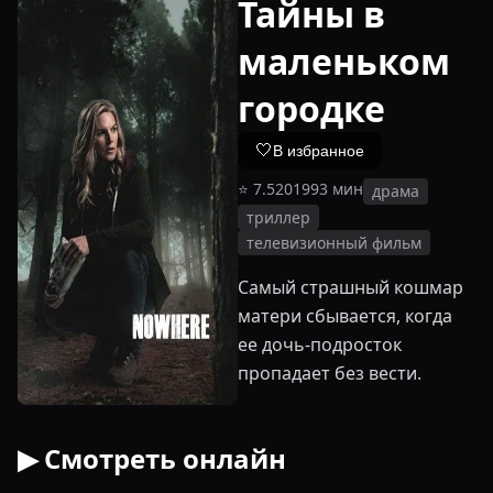
Тайны в
маленьком
городке
🤍
В избранное
⭐
7.5
2019
93
мин
драма
триллер
телевизионный фильм
Самый страшный кошмар
матери сбывается, когда
ее дочь-подросток
пропадает без вести.
▶ Смотреть онлайн