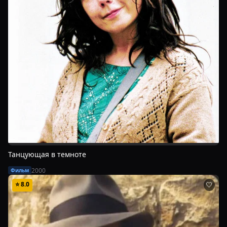
Танцующая в темноте
2000
Фильм
⭐
8.0
🤍