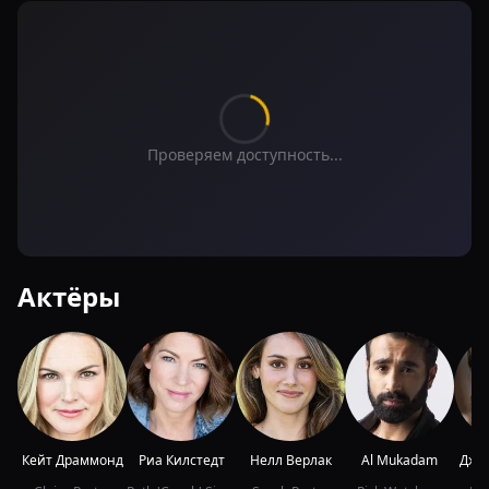
Проверяем доступность...
Актёры
Кейт Драммонд
Риа Килстедт
Нелл Верлак
Al Mukadam
Джо