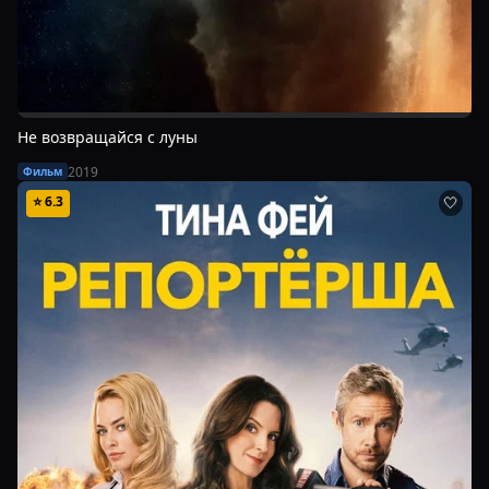
Не возвращайся с луны
2019
Фильм
⭐
6.3
🤍