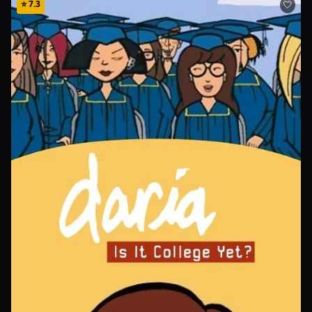
⭐
7.3
🤍