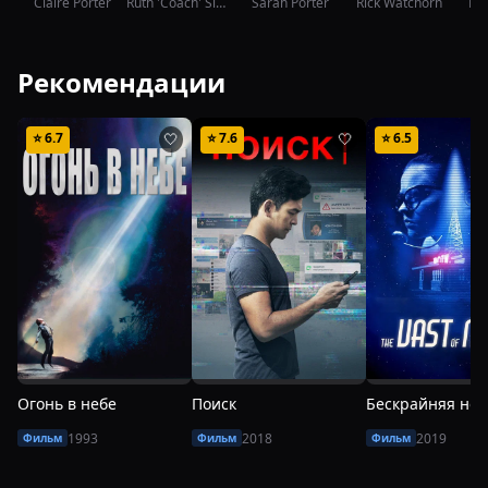
Claire Porter
Ruth 'Coach' Simmons
Sarah Porter
Rick Watchorn
Ka
Рекомендации
⭐
6.7
⭐
7.6
⭐
6.5
🤍
🤍
Огонь в небе
Поиск
Бескрайняя ноч
1993
2018
2019
Фильм
Фильм
Фильм