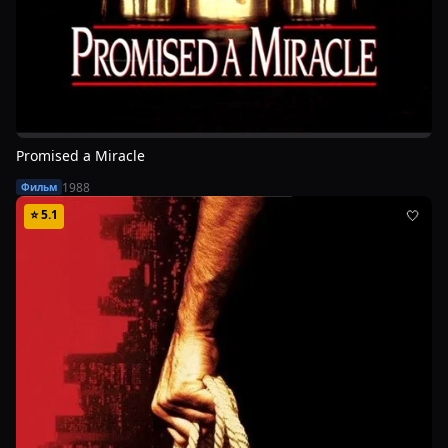
Promised a Miracle
1988
Фильм
⭐
5.1
🤍