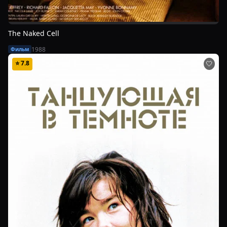
The Naked Cell
1988
Фильм
⭐
7.8
🤍