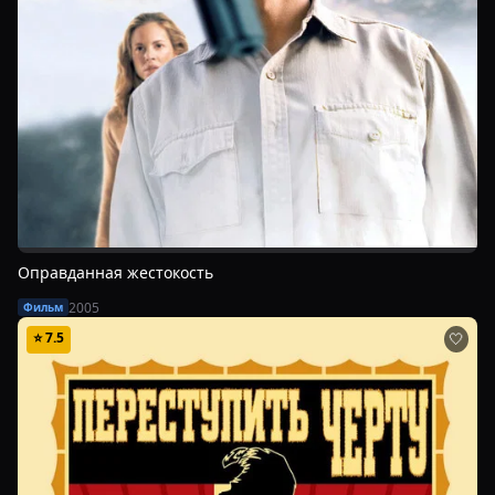
Оправданная жестокость
2005
Фильм
⭐
7.5
🤍