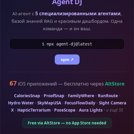
Agent DJ
AI-агент с
5 специализированными агентами
,
базой знаний RAG и красивым дашбордом. Одна
команда — и он ваш.
$
npx agent-dj@latest
npm ↗
67
iOS приложений — бесплатно через
AltStore
CaloriesSnap
·
ProofSnap
·
FamilyWhere
·
RunRoute
·
Hydro Water
·
SkyMapUSA
·
FocusFlowDaily
·
Sight Camera
X
·
HapticTerrarium
·
PoseScope
·
Aura Lights
·
и ещё 55
Free via AltStore — no App Store needed