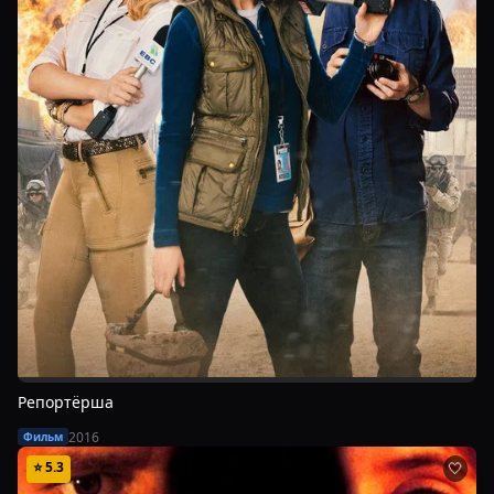
Репортёрша
2016
Фильм
⭐
5.3
🤍