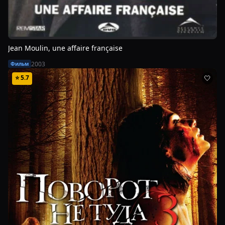
Jean Moulin, une affaire française
2003
Фильм
⭐
5.7
🤍