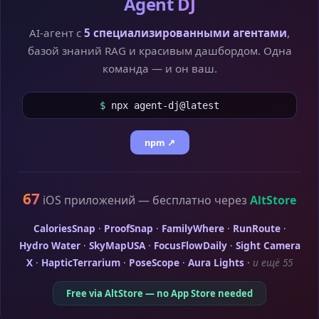
Agent DJ
AI-агент с
5 специализированными агентами
,
базой знаний RAG и красивым дашбордом. Одна
команда — и он ваш.
$
npx agent-dj@latest
npm ↗
67
iOS приложений — бесплатно через
AltStore
CaloriesSnap
·
ProofSnap
·
FamilyWhere
·
RunRoute
·
Hydro Water
·
SkyMapUSA
·
FocusFlowDaily
·
Sight Camera
X
·
HapticTerrarium
·
PoseScope
·
Aura Lights
·
и ещё 55
Free via AltStore — no App Store needed