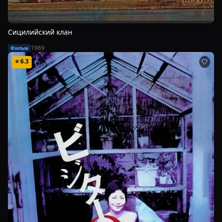
Сицилийский клан
1969
Фильм
⭐
6.3
🤍