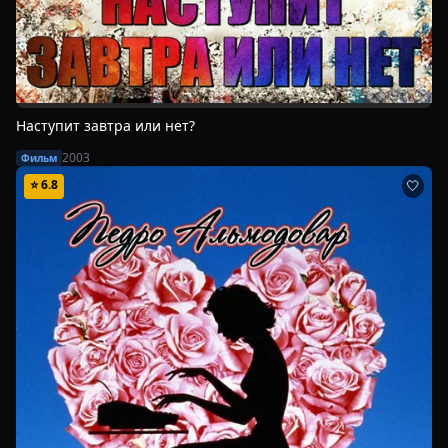
Наступит завтра или нет?
2003
Фильм
⭐
6.8
🤍