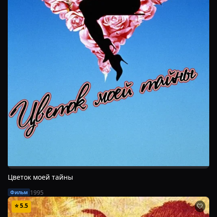
Цветок моей тайны
1995
Фильм
⭐
5.5
🤍