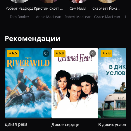
Роберт Редфорд
Кристин Скотт Томас
Сэм Нилл
Скарлетт Йоханссон
Да
Tom Booker
Annie MacLean
Robert MacLean
Grace MacLean
Dia
Рекомендации
⭐
6.5
⭐
6.8
⭐
7.8
🤍
🤍
Дикая река
Дикое сердце
В диких условия