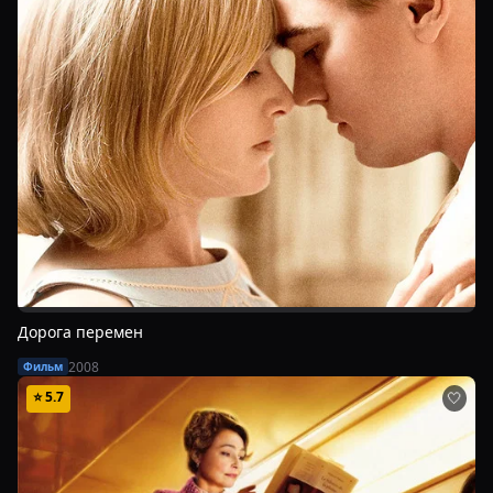
Дорога перемен
2008
Фильм
⭐
5.7
🤍