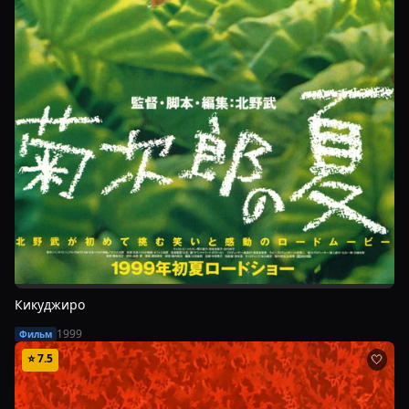
Кикуджиро
1999
Фильм
⭐
7.5
🤍