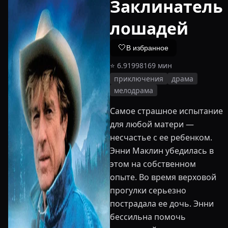
Заклинатель
лошадей
🤍
В избранное
⭐
6.9
1998
169
мин
приключения
драма
мелодрама
Самое страшное испытание
для любой матери —
несчастье с ее ребенком.
Энни Маклин убедилась в
этом на собственном
опыте. Во время верховой
прогулки серьезно
пострадала ее дочь. Энни
бессильна помочь