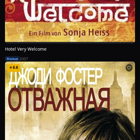
Hotel Very Welcome
2007
Фильм
⭐
6.6
🤍