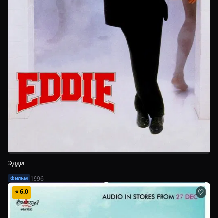
Эдди
1996
Фильм
⭐
6.0
🤍