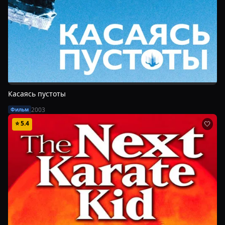
Касаясь пустоты
2003
Фильм
⭐
5.4
🤍