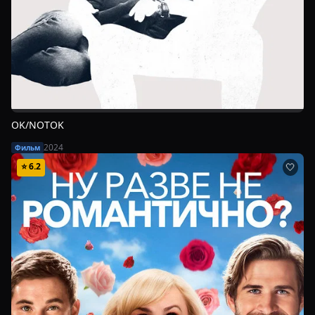
OK/NOTOK
2024
Фильм
⭐
6.2
🤍