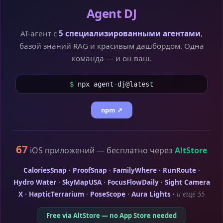
Agent DJ
AI-агент с
5 специализированными агентами
,
базой знаний RAG и красивым дашбордом. Одна
команда — и он ваш.
$
npx agent-dj@latest
npm ↗
67
iOS приложений — бесплатно через
AltStore
CaloriesSnap
·
ProofSnap
·
FamilyWhere
·
RunRoute
·
Hydro Water
·
SkyMapUSA
·
FocusFlowDaily
·
Sight Camera
X
·
HapticTerrarium
·
PoseScope
·
Aura Lights
·
и ещё 55
Free via AltStore — no App Store needed