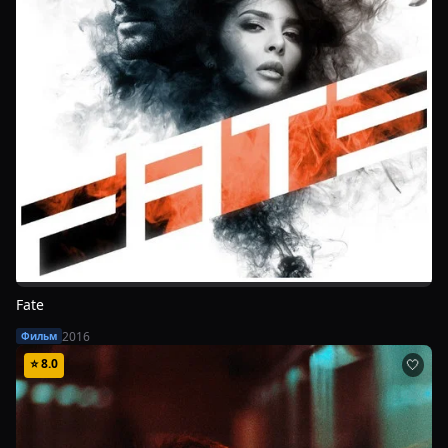
Fate
2016
Фильм
⭐
8.0
🤍