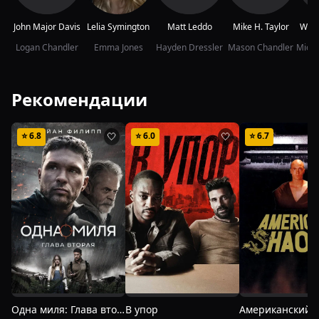
John Major Davis
Lelia Symington
Matt Leddo
Mike H. Taylor
Wesl
Logan Chandler
Emma Jones
Hayden Dressler
Mason Chandler
Рекомендации
⭐
6.8
⭐
6.0
⭐
6.7
🤍
🤍
Одна миля: Глава вторая
В упор