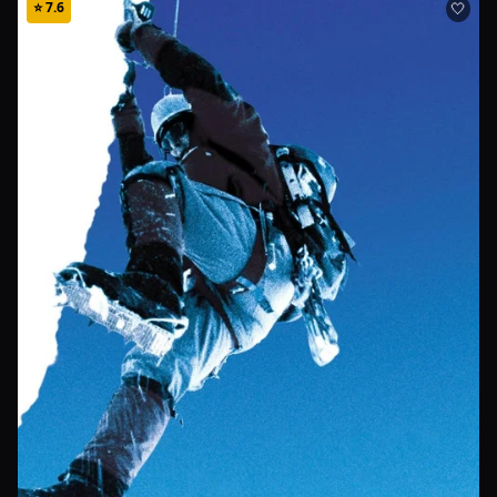
⭐
7.6
🤍