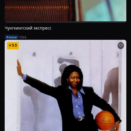
Чунгкингский экспресс
1994
Фильм
⭐
5.5
🤍