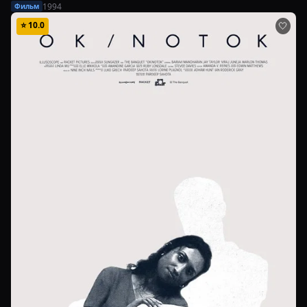
1994
Фильм
⭐
10.0
🤍