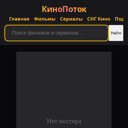
КиноПоток
Главная
Фильмы
Сериалы
СНГ Кино
Подб
Найти