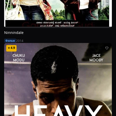
Ninnindale
2014
Фильм
⭐
4.9
🤍