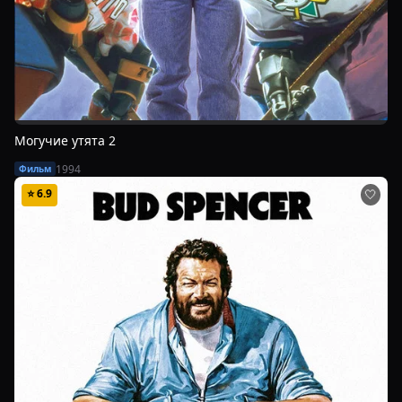
Могучие утята 2
1994
Фильм
⭐
6.9
🤍