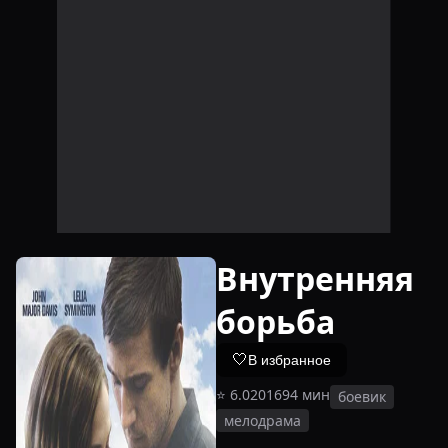
Внутренняя
борьба
🤍
В избранное
⭐
6.0
2016
94
мин
боевик
мелодрама