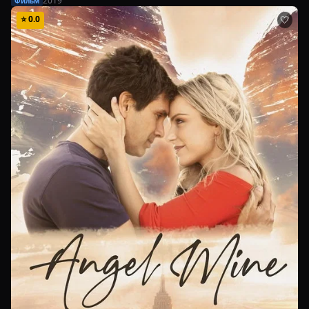
2019
Фильм
⭐
0.0
🤍