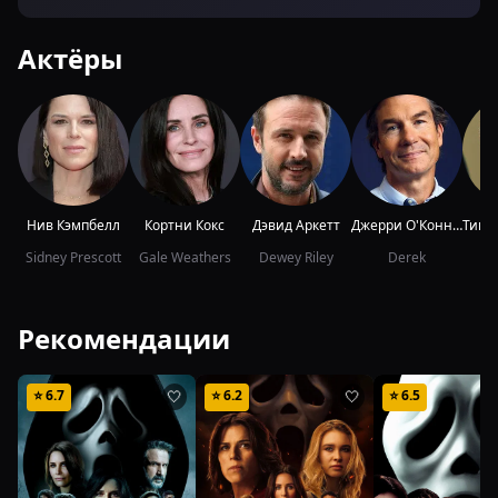
Актёры
Нив Кэмпбелл
Кортни Кокс
Дэвид Аркетт
Джерри О'Коннелл
Sidney Prescott
Gale Weathers
Dewey Riley
Derek
Рекомендации
⭐
6.7
⭐
6.2
⭐
6.5
🤍
🤍