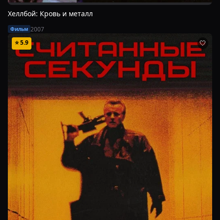
Хеллбой: Кровь и металл
2007
Фильм
⭐
5.9
🤍