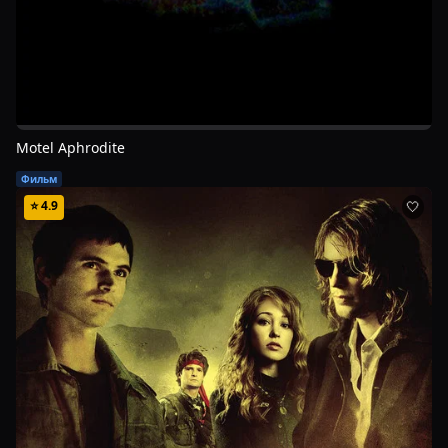
Motel Aphrodite
Фильм
⭐
4.9
🤍