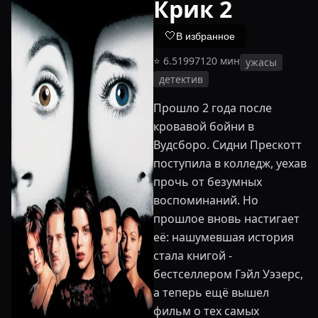
Крик 2
🤍
В избранное
⭐
6.5
1997
120
мин
ужасы
детектив
Прошло 2 года после
кровавой бойни в
Вудсборо. Сидни Прескотт
поступила в колледж, уехав
прочь от безумных
воспоминаний. Но
прошлое вновь настигает
её: нашумевшая история
стала книгой -
бестселлером Гэйл Уэзерс,
а теперь ещё вышел
фильм о тех самых