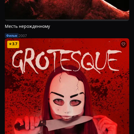
Месть нерожденному
2007
Фильм
⭐
3.7
🤍