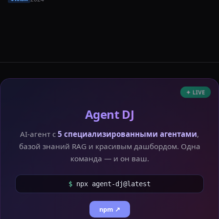
✦ LIVE
Agent DJ
AI-агент с
5 специализированными агентами
,
базой знаний RAG и красивым дашбордом. Одна
команда — и он ваш.
$
npx agent-dj@latest
npm ↗