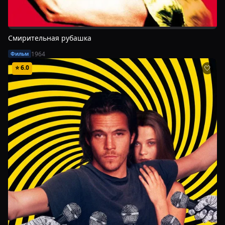
Смирительная рубашка
1964
Фильм
⭐
6.0
🤍