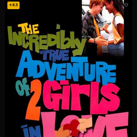
⭐
6.3
🤍