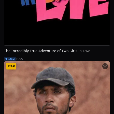
The Incredibly True Adventure of Two Girls in Love
1995
Фильм
⭐
6.0
🤍