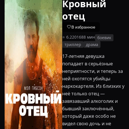
Кровный
отец
🤍
В избранное
⭐
6.2
2016
88
мин
боевик
триллер
драма
17-летняя девушка
попадает в серьёзные
неприятности, и теперь за
ней охотятся убийцы
наркокартеля. Из близких у
неё только отец —
завязавший алкоголик и
бывший заключённый,
который даже особо не
видел свою дочь и не