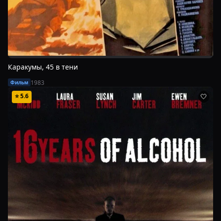
Каракумы, 45 в тени
1983
Фильм
⭐
5.6
🤍