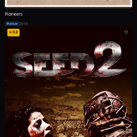
Pioneers
2019
Фильм
⭐
3.2
🤍