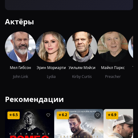
Актёры
Мел Гибсон
Эрин Мориарти
Уильям Мэйси
Майкл Паркс
То
John Link
Lydia
Kirby Curtis
Preacher
Рекомендации
⭐
6.5
⭐
6.2
⭐
6.9
🤍
🤍