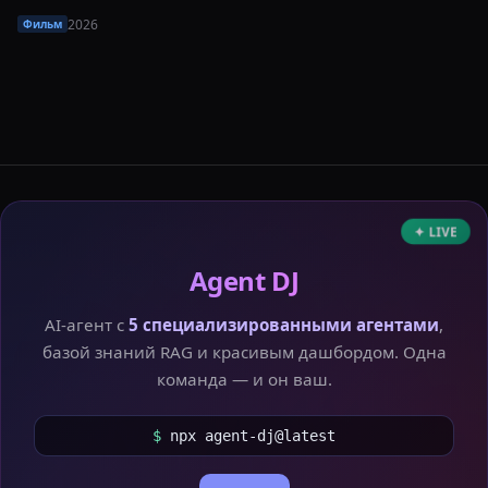
2026
Фильм
✦ LIVE
Agent DJ
AI-агент с
5 специализированными агентами
,
базой знаний RAG и красивым дашбордом. Одна
команда — и он ваш.
$
npx agent-dj@latest