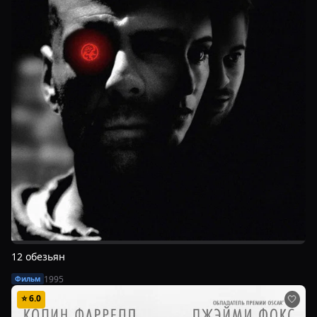
12 обезьян
1995
Фильм
⭐
6.0
🤍