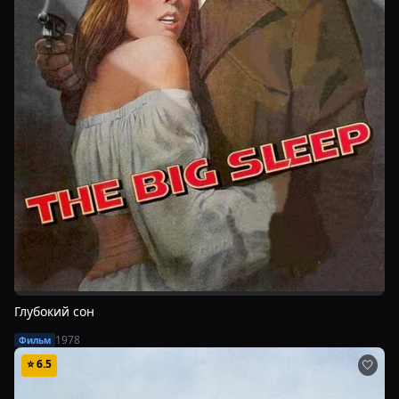
Глубокий сон
1978
Фильм
⭐
6.5
🤍