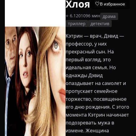
Хлоя
🤍
В избранное
⭐
6.1
2010
96
мин
драма
триллер
детектив
Кэтрин — врач, Дэвид —
профессор, у них
прекрасный сын. На
первый взгляд, это
идеальная семья. Но
однажды Дэвид
опаздывает на самолет и
пропускает семейное
торжество, посвященное
его дню рождения. С этого
момента Кэтрин начинает
подозревать мужа в
измене. Женщина