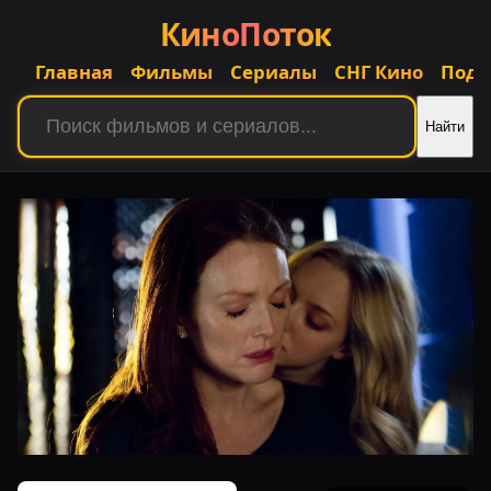
КиноПоток
Главная
Фильмы
Сериалы
СНГ Кино
Подб
Найти