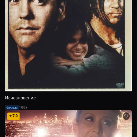
Исчезновение
1993
Фильм
⭐
7.0
🤍