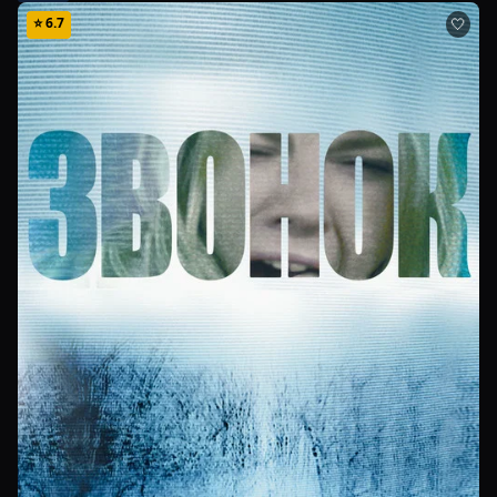
⭐
6.7
🤍