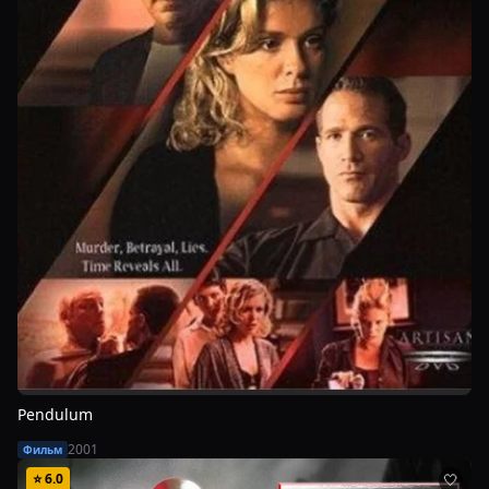
Pendulum
2001
Фильм
⭐
6.0
🤍