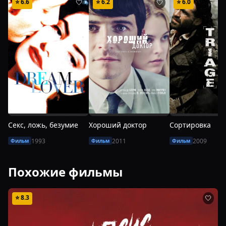
⭐
6.6
⭐
6.2
⭐
6.0
🤍
🤍
Секс, ложь, безумие
Хороший доктор
Сортировка
1993
2011
2009
Фильм
Фильм
Фильм
Похожие фильмы
⭐
8.3
🤍