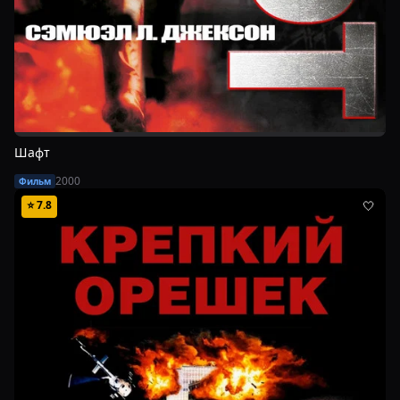
Шафт
2000
Фильм
⭐
7.8
🤍