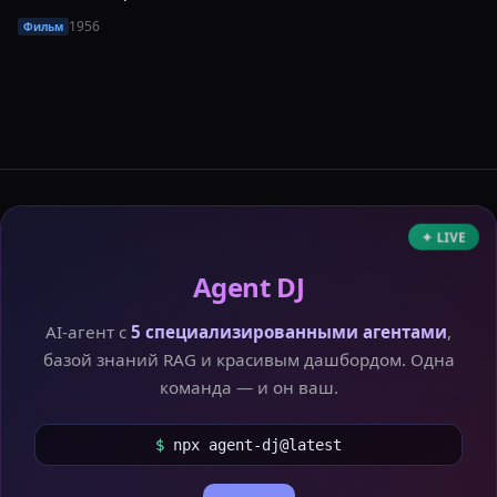
1956
Фильм
✦ LIVE
Agent DJ
AI-агент с
5 специализированными агентами
,
базой знаний RAG и красивым дашбордом. Одна
команда — и он ваш.
$
npx agent-dj@latest