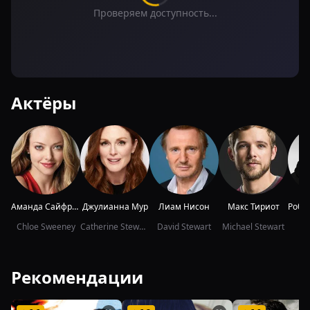
Проверяем доступность...
Актёры
Аманда Сайфред
Джулианна Мур
Лиам Нисон
Макс Тириот
Chloe Sweeney
Catherine Stewart
David Stewart
Michael Stewart
Рекомендации