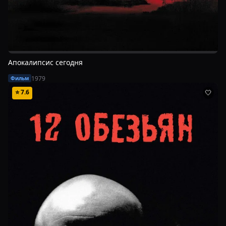
Апокалипсис сегодня
1979
Фильм
⭐
7.6
🤍