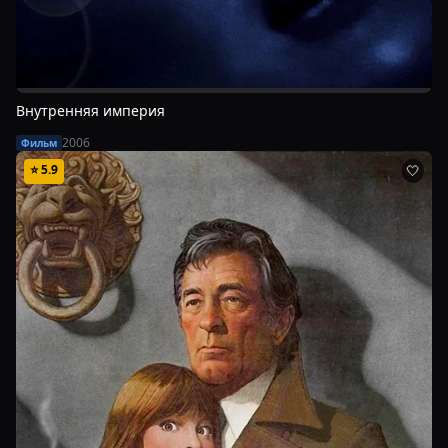
Внутренняя империя
2006
Фильм
⭐
5.9
🤍