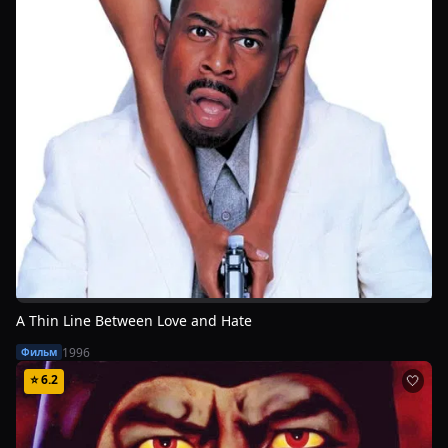
A Thin Line Between Love and Hate
1996
Фильм
⭐
6.2
🤍