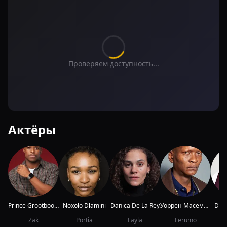
Проверяем доступность...
Актёры
Prince Grootboom
Noxolo Dlamini
Danica De La Rey
Уоррен Масемола
Des
Zak
Portia
Layla
Lerumo