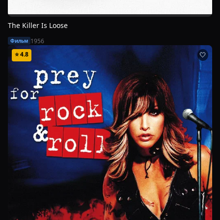
The Killer Is Loose
1956
Фильм
⭐
4.8
🤍