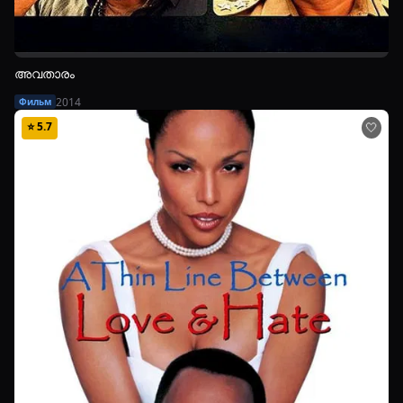
അവതാരം
2014
Фильм
⭐
5.7
🤍