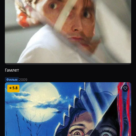
Гамлет
2009
Фильм
⭐
5.8
🤍