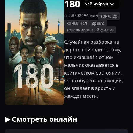
180
🤍
В избранное
⭐
5.8
2026
94
мин
триллер
криминал
драма
телевизионный фильм
Случайная разборка на
дороге приводит к тому,
что ехавший с отцом
мальчик оказывается в
критическом состоянии.
Отца обуревают эмоции,
он впадает в ярость и
жаждет мести.
▶ Смотреть онлайн