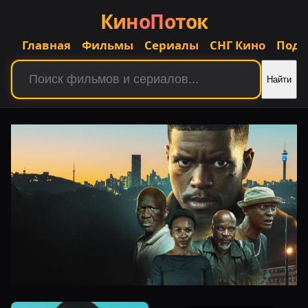
КиноПоток
Главная
Фильмы
Сериалы
СНГ Кино
Подб
Найти