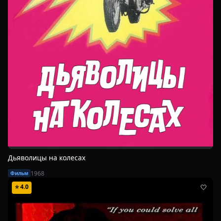
Дьяволицы на колесах
1968
Фильм
⭐
4.0
🤍