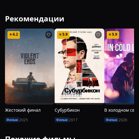
Рекомендации
⭐
6.2
⭐
5.9
⭐
5.9
🤍
🤍
Жестокий финал
Субурбикон
В холодном све
2025
2017
2026
Фильм
Фильм
Фильм
Похожие фильмы