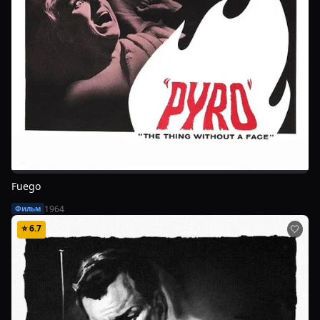
Fuego
1964
Фильм
⭐
6.7
🤍