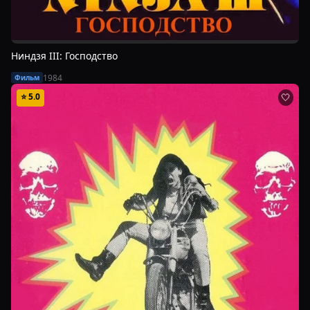
Ниндзя III: Господство
1984
Фильм
⭐
5.0
🤍