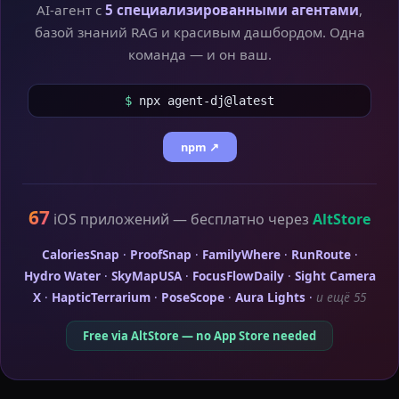
AI-агент с
5 специализированными агентами
,
базой знаний RAG и красивым дашбордом. Одна
команда — и он ваш.
$
npx agent-dj@latest
npm ↗
67
iOS приложений — бесплатно через
AltStore
CaloriesSnap
·
ProofSnap
·
FamilyWhere
·
RunRoute
·
Hydro Water
·
SkyMapUSA
·
FocusFlowDaily
·
Sight Camera
X
·
HapticTerrarium
·
PoseScope
·
Aura Lights
·
и ещё 55
Free via AltStore — no App Store needed