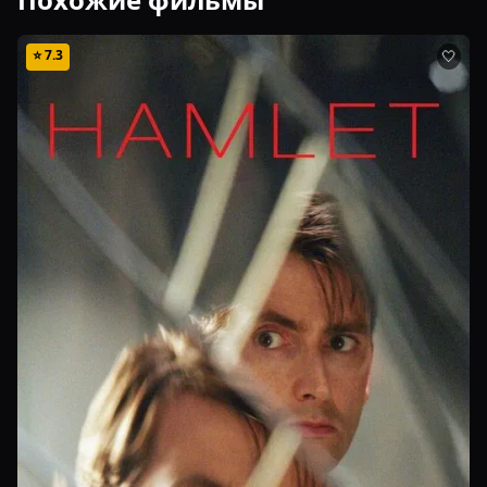
⭐
7.3
🤍