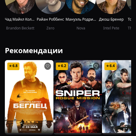
Чад Майкл Коллинз
Райан Роббинс
Мануэль Родригес-Саенз
Джош Бренер
Том
Brandon Beckett
Zero
Nova
Intel Pete
Thom
Рекомендации
⭐
6.8
⭐
6.2
⭐
6.4
🤍
🤍