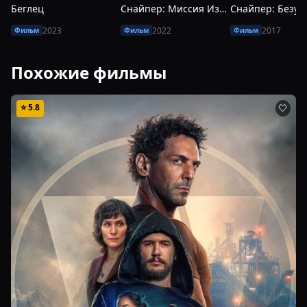
Беглец
Снайпер: Миссия Изгой
2023
2022
2017
Фильм
Фильм
Фильм
Похожие фильмы
⭐
5.8
🤍