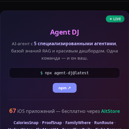
✦ LIVE
Agent DJ
AI-агент с
5 специализированными агентами
,
базой знаний RAG и красивым дашбордом. Одна
команда — и он ваш.
$
npx agent-dj@latest
npm ↗
67
iOS приложений — бесплатно через
AltStore
CaloriesSnap
·
ProofSnap
·
FamilyWhere
·
RunRoute
·