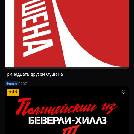
Тринадцать друзей Оушена
2007
Фильм
⭐
5.9
🤍