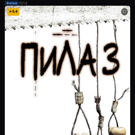
2014
Фильм
⭐
6.4
🤍