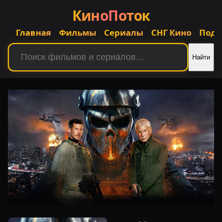
КиноПоток
Главная
Фильмы
Сериалы
СНГ Кино
Подб
Найти