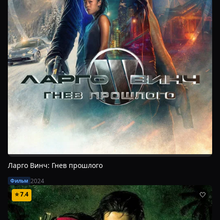
Ларго Винч: Гнев прошлого
2024
Фильм
⭐
7.4
🤍