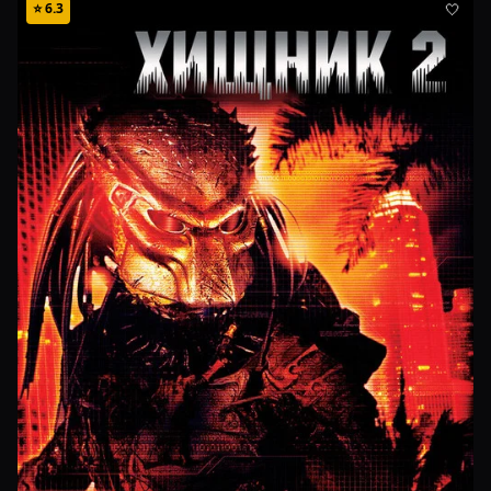
⭐
6.3
🤍