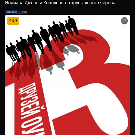
Индиана Джонс и Королевство хрустального черепа
2008
Фильм
⭐
6.7
🤍