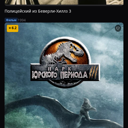
Полицейский из Беверли-Хиллз 3
1994
Фильм
⭐
6.2
🤍