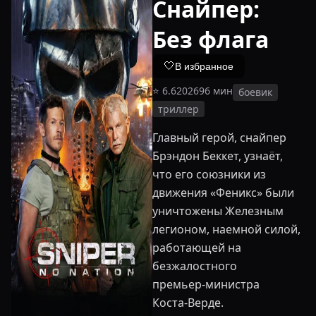
Снайпер:
Без флага
🤍
В избранное
⭐
6.6
2026
96
мин
боевик
триллер
Главный герой, снайпер
Брэндон Беккет, узнаёт,
что его союзники из
движения «Феникс» были
уничтожены Железным
легионом, наемной силой,
работающей на
безжалостного
премьер‑министра
Коста‑Верде.