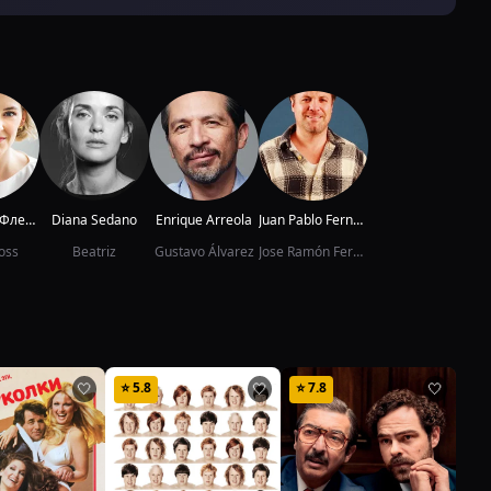
Женевьев Флеминг
Diana Sedano
Enrique Arreola
Juan Pablo Fernández Gutiérrez
oss
Beatriz
Gustavo Álvarez
Jose Ramón Fernández 'Joserra'
⭐
5.8
⭐
7.8
⭐
6
🤍
🤍
🤍