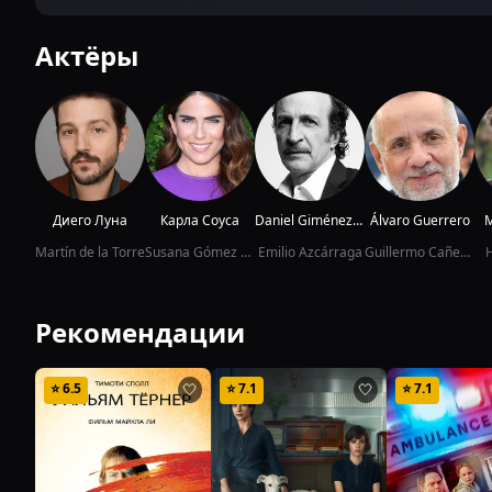
Актёры
Диего Луна
Карла Соуса
Daniel Giménez Cacho
Álvaro Guerrero
M
Martín de la Torre
Susana Gómez Mont
Emilio Azcárraga
Guillermo Cañedo
Рекомендации
⭐
6.5
⭐
7.1
⭐
7.1
🤍
🤍