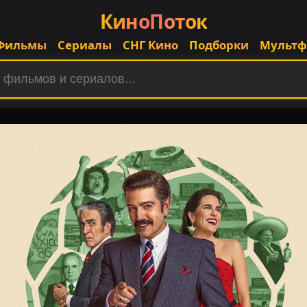
КиноПоток
Фильмы
Сериалы
СНГ Кино
Подборки
Мульт