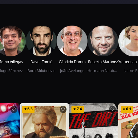
emo Villegas
Davor Tomić
Cândido Damm
Roberto Martinez
Hugo Sánchez
Bora Milutinovic
Joâo Avelange
Hermann Neuberger
Jackie R
⭐
6.3
⭐
7.4
⭐
6.1
🤍
🤍
🤍