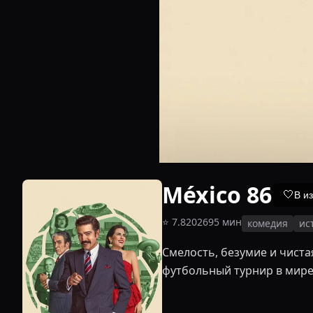
México 86
🤍
В и
⭐
7.8
2026
95
мин
комедия
ис
Смелость, безумие и чиста
футбольный турнир в мире.