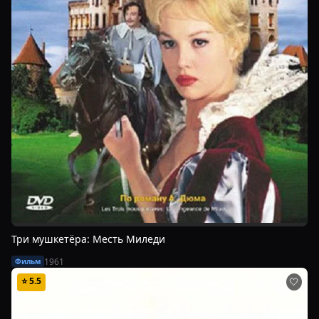
Три мушкетёра: Месть Миледи
1961
Фильм
⭐
5.5
🤍