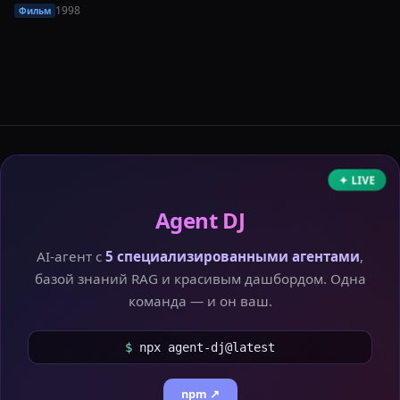
1998
Фильм
✦ LIVE
Agent DJ
AI-агент с
5 специализированными агентами
,
базой знаний RAG и красивым дашбордом. Одна
команда — и он ваш.
$
npx agent-dj@latest
npm ↗