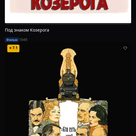
Под знаком Козерога
1949
Фильм
⭐
7.1
🤍