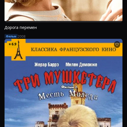
Дорога перемен
2008
Фильм
⭐
6.9
🤍