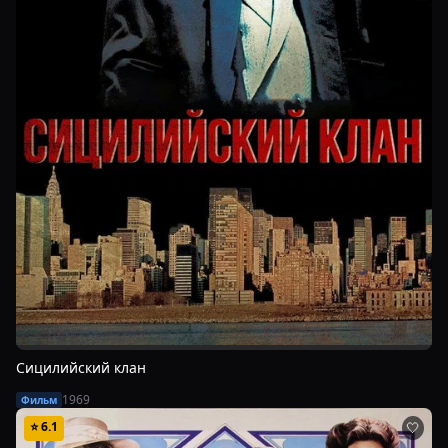
Сицилийский клан
1969
Фильм
⭐
6.1
🤍