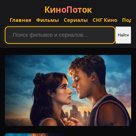
КиноПоток
Главная
Фильмы
Сериалы
СНГ Кино
Подб
Найти