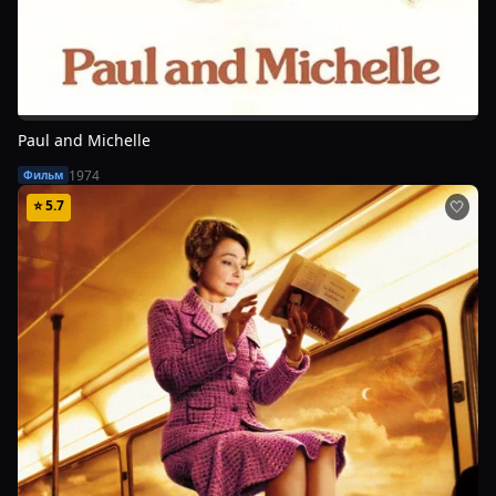
Paul and Michelle
1974
Фильм
⭐
5.7
🤍