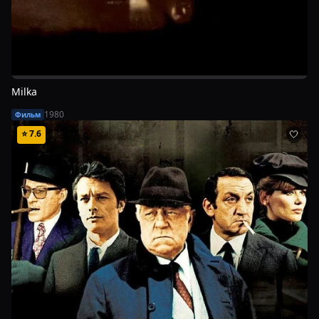
Milka
1980
Фильм
⭐
7.6
🤍