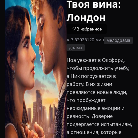
Твоя вина:
Лондон
🤍
В избранное
⭐
7.5
2026
120
мин
мелодрама
драма
Ноа уезжает в Оксфорд,
чтобы продолжить учёбу,
а Ник погружается в
работу. В их жизни
появляются новые люди,
что пробуждает
неожиданные эмоции и
ревность. Доверие
подвергается испытаниям,
а отношения, которые