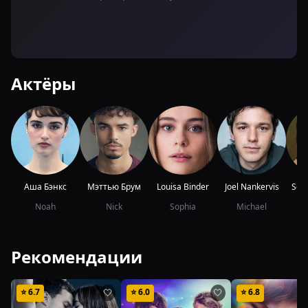
Актёры
Аша Бэнкс
Мэттью Брум
Louisa Binder
Joel Nankervis
Scar
Noah
Nick
Sophia
Michael
Рекомендации
⭐
6.7
⭐
6.0
⭐
6.8
🤍
🤍