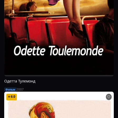
Одетта Тулемонд
2007
Фильм
⭐
6.0
🤍