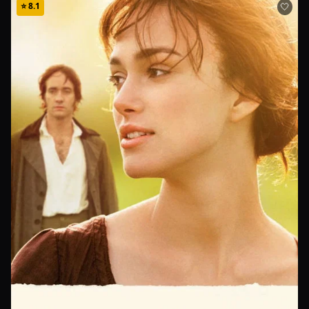
⭐
8.1
🤍