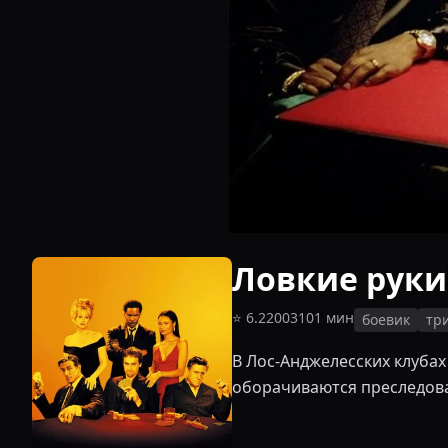
Ловкие руки
⭐
6.2
2003
101
мин
боевик
тр
В Лос-Анджелесских клубах
оборачиваются преследова