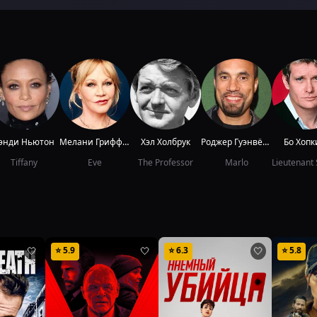
энди Ньютон
Мелани Гриффит
Хэл Холбрук
Роджер Гуэнвёр Смит
Бо Хопк
Tiffany
Eve
The Professor
Marlo
⭐
5.9
⭐
6.3
⭐
5.8
🤍
🤍
🤍