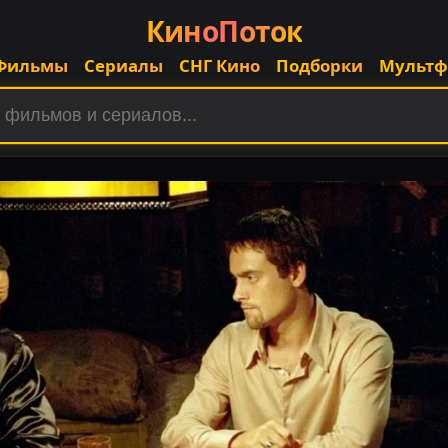
КиноПоток
Фильмы
Сериалы
СНГ Кино
Подборки
Мульт