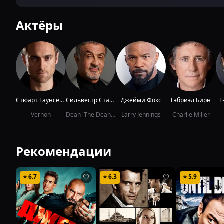
Актёры
Стюарт Таунсенд
Сильвестр Сталлоне
Джейми Фокс
Гэбриэл Бирн
Т
Vernon
Dean 'The Dean' Stevens
Larry Jennings
Charlie Miller
Рекомендации
⭐
6.7
⭐
6.3
⭐
5.9
🤍
🤍