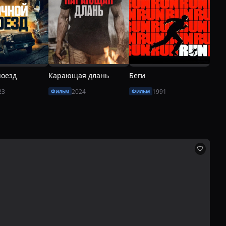
поезд
Карающая длань
Беги
Луч
23
2024
1991
Фильм
Фильм
Фил
🤍