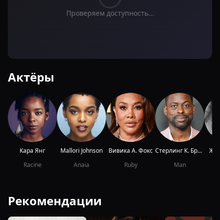
Проверяем доступность...
Актёры
Кара Янг
Mallori Johnson
Вивика А. Фокс
Стерлинг К. Браун
Жан
Racine
Anaia
Ruby
Man
Рекомендации