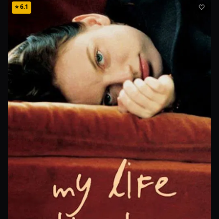
⭐
6.1
🤍