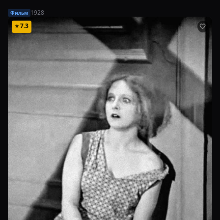
1928
Фильм
⭐
7.3
🤍