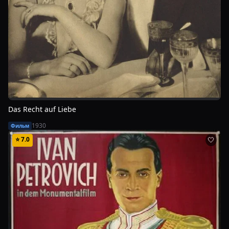
Das Recht auf Liebe
1930
Фильм
⭐
7.0
🤍