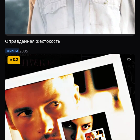
Оправданная жестокость
2005
Фильм
⭐
8.2
🤍