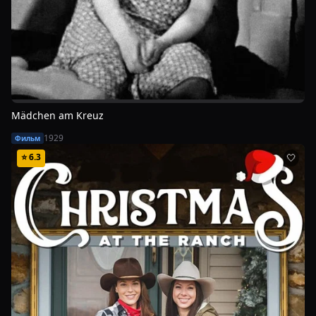
Mädchen am Kreuz
1929
Фильм
⭐
6.3
🤍