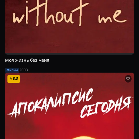
Моя жизнь без меня
2003
Фильм
⭐
8.3
🤍