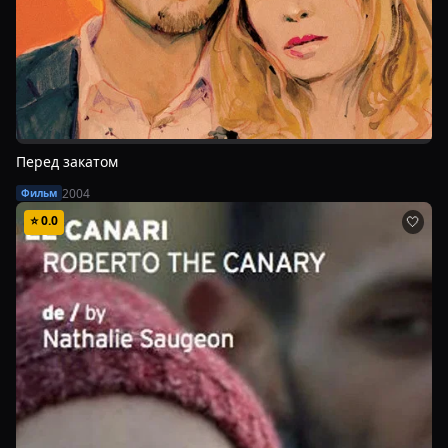
Перед закатом
2004
Фильм
⭐
0.0
🤍