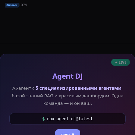
1979
Фильм
✦ LIVE
Agent DJ
AI-агент с
5 специализированными агентами
,
базой знаний RAG и красивым дашбордом. Одна
команда — и он ваш.
$
npx agent-dj@latest
npm ↗