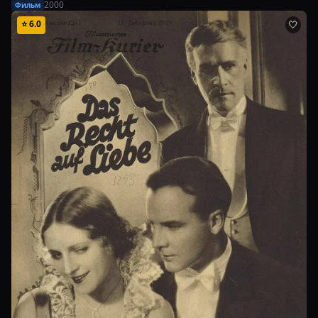
2000
Фильм
⭐
6.0
🤍