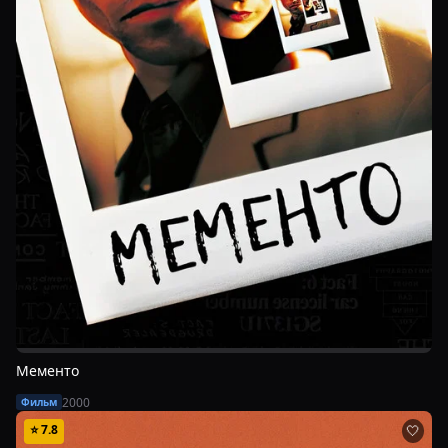
Мементо
2000
Фильм
⭐
7.8
🤍