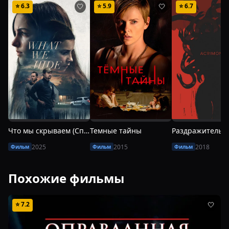
⭐
6.3
⭐
5.9
⭐
6.7
🤍
🤍
Что мы скрываем (Спайдер и Джесси)
Темные тайны
Раздражительн
2025
2015
2018
Фильм
Фильм
Фильм
Похожие фильмы
⭐
7.2
🤍