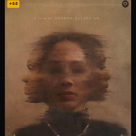
⭐
0.0
🤍