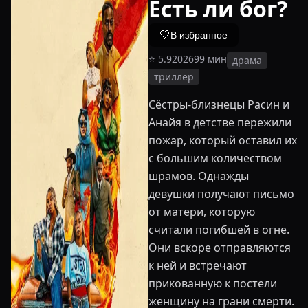
Есть ли бог?
🤍
В избранное
⭐
5.9
2026
99
мин
драма
триллер
Сёстры-близнецы Расин и
Анайя в детстве пережили
пожар, который оставил их
с большим количеством
шрамов. Однажды
девушки получают письмо
от матери, которую
считали погибшей в огне.
Они вскоре отправляются
к ней и встречают
прикованную к постели
женщину на грани смерти.