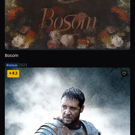
Bosom
2023
Фильм
⭐
8.2
🤍