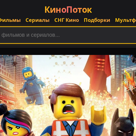
КиноПоток
Фильмы
Сериалы
СНГ Кино
Подборки
Мульт