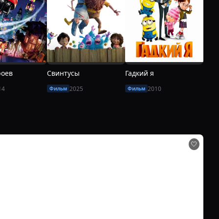
роев
Свинтусы
Гадкий я
ЛЕГО
14
2025
2010
Фильм
Фильм
Фил
🤍