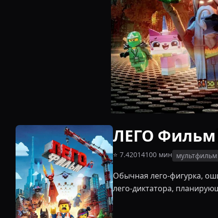
ЛЕГО Фильм
⭐
7.4
2014
100
мин
мультфильм
Обычная лего-фигурка, ош
лего-диктатора, планирую