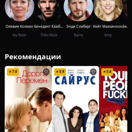
Оливия Колман
Бенедикт Камбербэтч
Энди Сэмберг
Кейт Маккиннон
Ivy Rose
Theo Rose
Barry
Amy
Рекомендации
⭐
7.0
⭐
5.9
⭐
5.8
🤍
🤍