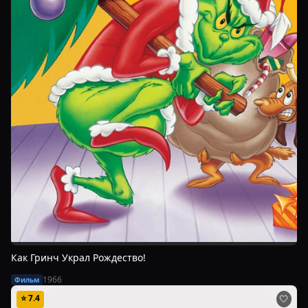
Как Гринч Украл Рождество!
1966
Фильм
⭐
7.4
🤍