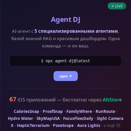
✦ LIVE
Agent DJ
AI-агент с
5 специализированными агентами
,
базой знаний RAG и красивым дашбордом. Одна
команда — и он ваш.
$
npx agent-dj@latest
npm ↗
67
iOS приложений — бесплатно через
AltStore
CaloriesSnap
·
ProofSnap
·
FamilyWhere
·
RunRoute
·
Hydro Water
·
SkyMapUSA
·
FocusFlowDaily
·
Sight Camera
X
·
HapticTerrarium
·
PoseScope
·
Aura Lights
·
и ещё 55