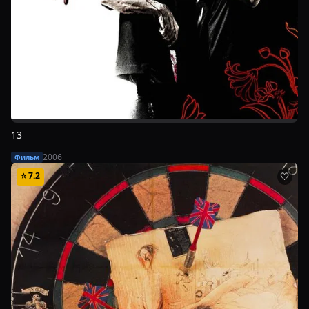
13
2006
Фильм
⭐
7.2
🤍