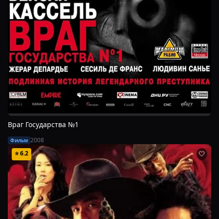
Враг Государства №1
2008
Фильм
⭐
6.2
🤍