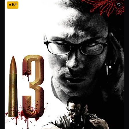
⭐
6.4
🤍