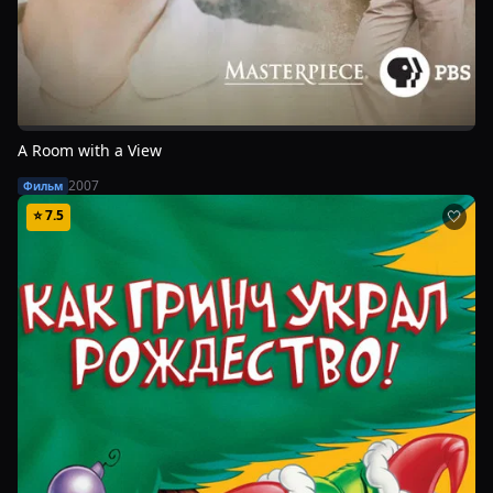
A Room with a View
2007
Фильм
⭐
7.5
🤍