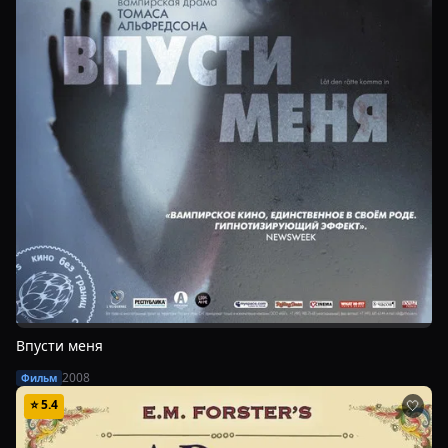
Впусти меня
2008
Фильм
⭐
5.4
🤍