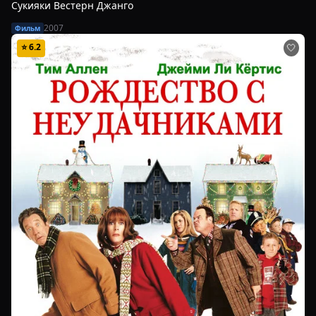
Сукияки Вестерн Джанго
2007
Фильм
⭐
6.2
🤍