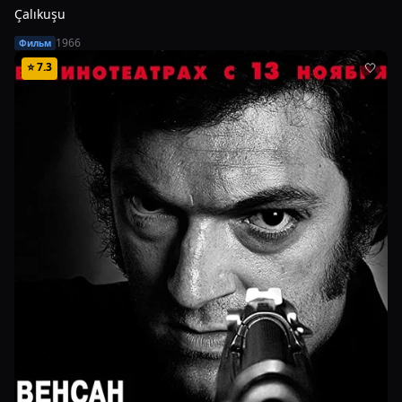
Çalıkuşu
1966
Фильм
⭐
7.3
🤍