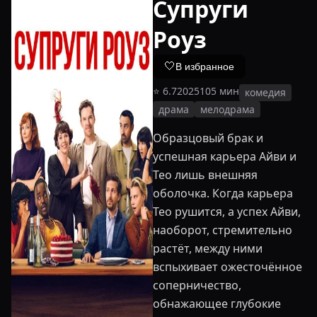
Супруги
Роуз
🤍
В избранное
⭐
6.7
2025
105
мин
комедия
драма
мелодрама
Образцовый брак и
успешная карьера Айви и
Тео лишь внешняя
оболочка. Когда карьера
Тео рушится, а успех Айви,
наоборот, стремительно
растёт, между ними
вспыхивает ожесточённое
соперничество,
обнажающее глубокие