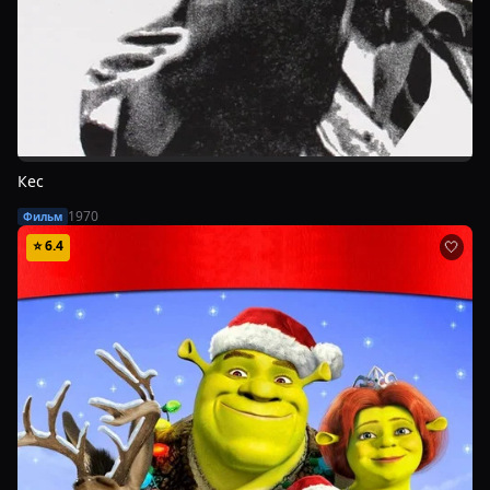
Кес
1970
Фильм
⭐
6.4
🤍