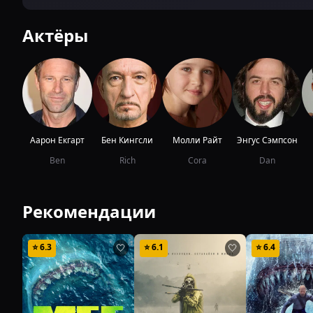
Актёры
Аарон Екгарт
Бен Кингсли
Молли Райт
Энгус Сэмпсон
Ben
Rich
Cora
Dan
Рекомендации
⭐
6.3
⭐
6.1
⭐
6.4
🤍
🤍