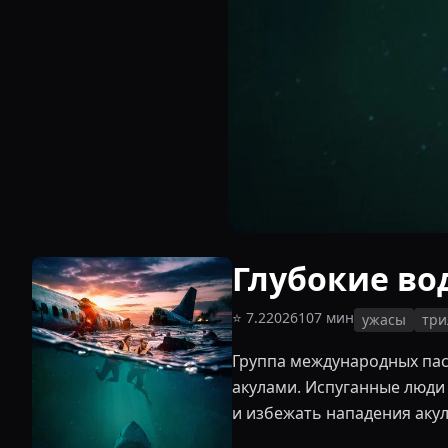
Глубокие во
⭐
7.2
2026
107
мин
ужасы
три
Группа международных пас
акулами. Испуганные люди
и избежать нападения аку