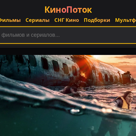
КиноПоток
Фильмы
Сериалы
СНГ Кино
Подборки
Мульт