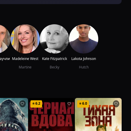
аучли
Madeleine West
Kate Fitzpatrick
Lakota Johnson
Martine
Becky
Hutch
⭐
6.2
⭐
6.0
⭐
6
🤍
🤍
🤍