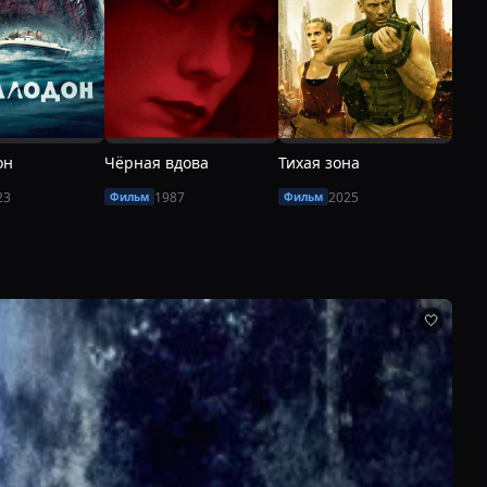
он
Чёрная вдова
Тихая зона
Под 
23
1987
2025
Фильм
Фильм
Фил
🤍