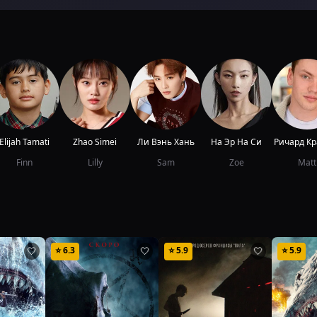
Elijah Tamati
Zhao Simei
Ли Вэнь Хань
На Эр На Си
Ричард Кр
Finn
Lilly
Sam
Zoe
Matt
⭐
6.3
⭐
5.9
⭐
5.9
🤍
🤍
🤍