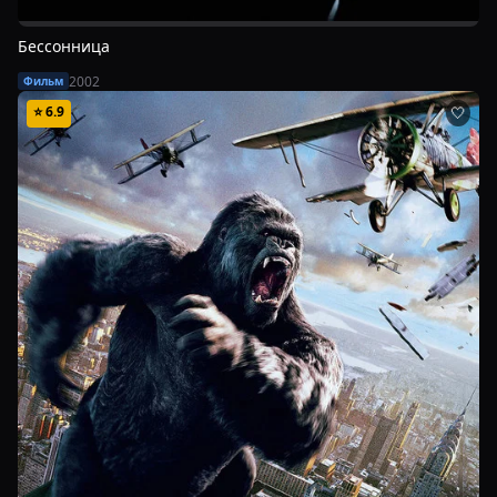
Бессонница
2002
Фильм
⭐
6.9
🤍