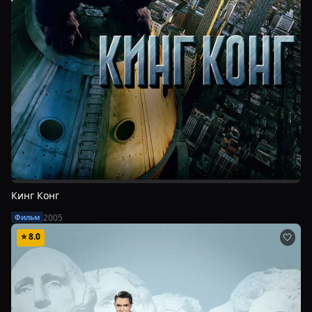
Кинг Конг
2005
Фильм
⭐
8.0
🤍