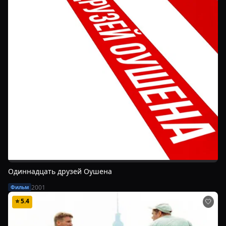
Одиннадцать друзей Оушена
2001
Фильм
⭐
5.4
🤍