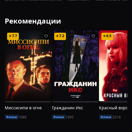
Рекомендации
⭐
7.7
⭐
7.2
⭐
6.5
🤍
🤍
Миссисипи в огне
Гражданин Икс
Красный вороб
1988
1995
2018
Фильм
Фильм
Фильм