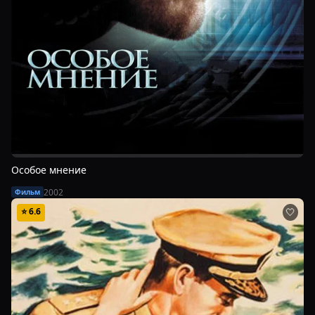
Особое мнение
2002
Фильм
⭐
6.6
🤍