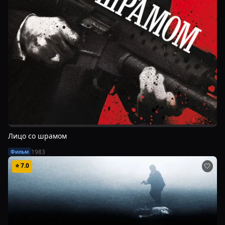
Лицо со шрамом
1983
Фильм
⭐
7.0
🤍