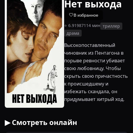
Нет выхода
🤍
В избранное
⭐
6.9
1987
114
мин
триллер
драма
Высокопоставленный
чиновник из Пентагона в
порыве ревности убивает
свою любовницу. Чтобы
скрыть свою причастность
к происшедшему и
избежать скандала, он
придумывает хитрый ход.
▶ Смотреть онлайн