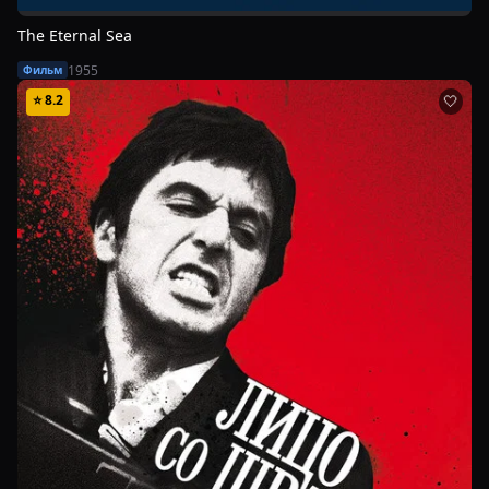
The Eternal Sea
1955
Фильм
⭐
8.2
🤍