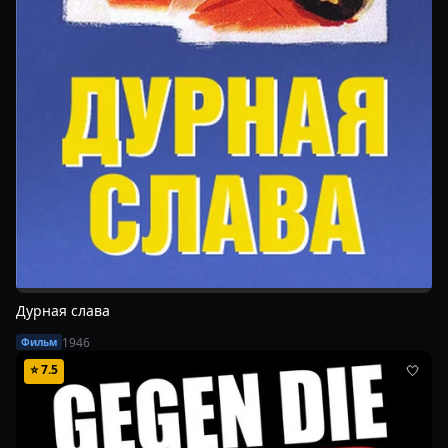
Дурная слава
1946
Фильм
⭐
7.5
🤍