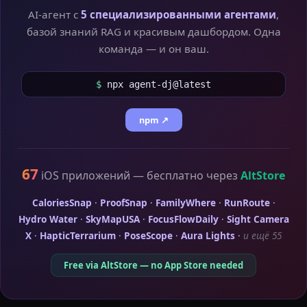
AI-агент с
5 специализированными агентами
,
базой знаний RAG и красивым дашбордом. Одна
команда — и он ваш.
$
npx agent-dj@latest
npm ↗
67
iOS приложений — бесплатно через
AltStore
CaloriesSnap
·
ProofSnap
·
FamilyWhere
·
RunRoute
·
Hydro Water
·
SkyMapUSA
·
FocusFlowDaily
·
Sight Camera
X
·
HapticTerrarium
·
PoseScope
·
Aura Lights
·
и ещё 55
Free via AltStore — no App Store needed