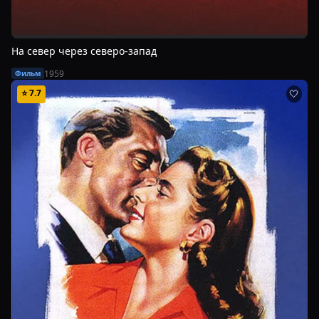
На север через северо-запад
1959
Фильм
⭐
7.7
🤍