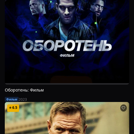
Оборотень: Фильм
2023
Фильм
⭐
6.5
🤍