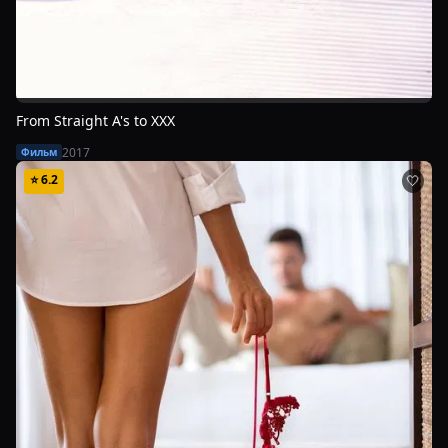
From Straight A's to XXX
2017
Фильм
⭐
6.2
🤍