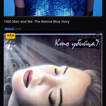
1000 Men and Me: The Bonnie Blue Story
2025
Фильм
⭐
5.4
🤍