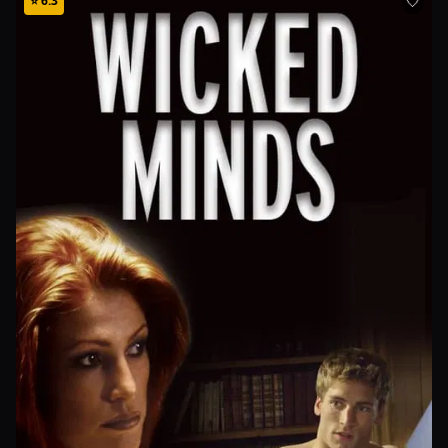
⭐
6.3
🤍