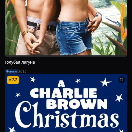
Голубая лагуна
2012
Фильм
⭐
7.7
🤍