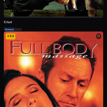
Клык
2023
Фильм
⭐
5.3
🤍