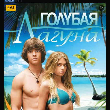
1991
Фильм
⭐
6.5
🤍