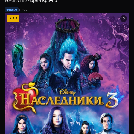
Рождество Чарли Брауна
1965
Фильм
⭐
7.7
🤍