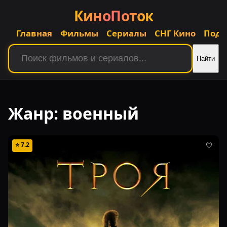
КиноПоток
Главная
Фильмы
Сериалы
СНГ Кино
Подб
Найти
Жанр:
военный
⭐
7.2
🤍