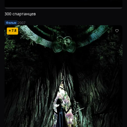
300 спартанцев
2007
Фильм
⭐
7.8
🤍