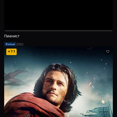
Пианист
2002
Фильм
⭐
7.1
🤍