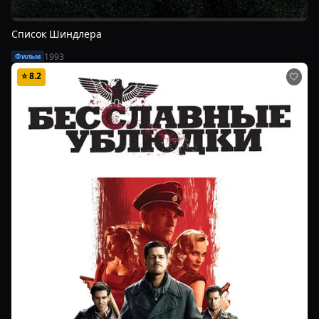
Список Шиндлера
1993
Фильм
⭐
8.2
🤍