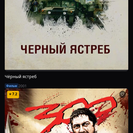
Чёрный ястреб
2001
Фильм
⭐
7.2
🤍