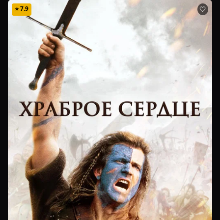
⭐
7.9
🤍