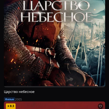
Царство небесное
2005
Фильм
⭐
8.3
🤍