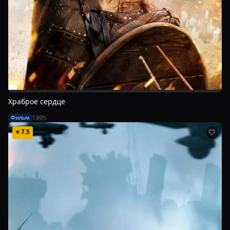
Храброе сердце
1995
Фильм
⭐
7.5
🤍