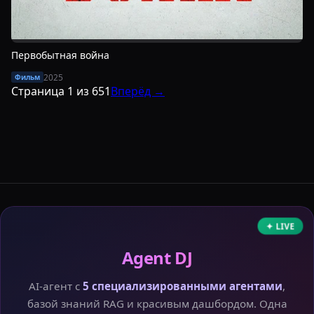
Первобытная война
2025
Фильм
Страница
1
из
651
Вперёд →
✦ LIVE
Agent DJ
AI-агент с
5 специализированными агентами
,
базой знаний RAG и красивым дашбордом. Одна