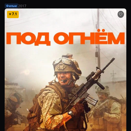
2017
Фильм
⭐
7.1
🤍