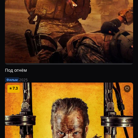
Под огнём
2025
Фильм
⭐
7.3
🤍