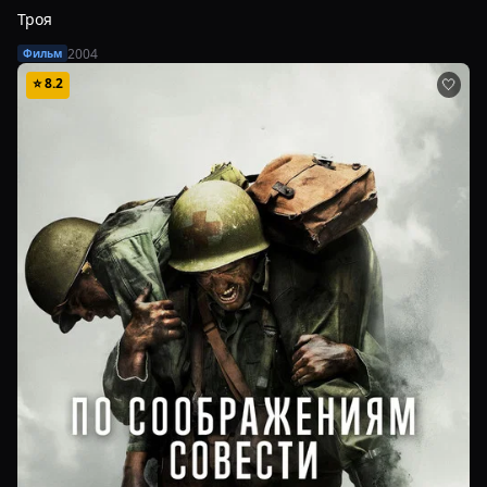
Троя
2004
Фильм
⭐
8.2
🤍