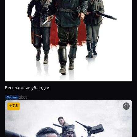
Бесславные ублюдки
2009
Фильм
⭐
7.5
🤍