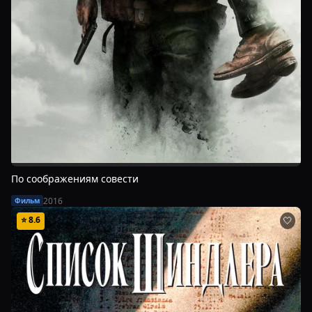
По соображениям совести
2016
Фильм
⭐
8.6
🤍