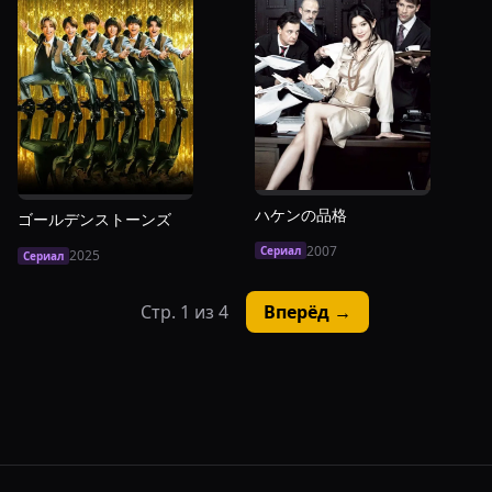
ハケンの品格
ゴールデンストーンズ
2007
Сериал
2025
Сериал
Стр.
1
из
4
Вперёд →