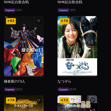
NHK紅白歌合戦
NHK紅白歌合戦
1951
1951
Сериал
Сериал
⭐
8.5
⭐
7.0
🤍
🤍
鎌倉殿の13人
なつぞら
2022
2019
Сериал
Сериал
⭐
7.0
⭐
7.3
🤍
🤍