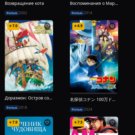
Возвращение кота
Воспоминания о Марни
2002
2014
Фильм
Фильм
⭐
7.0
⭐
6.9
🤍
🤍
Дораэмон: Остров сокровищ Нобиты
名探偵コナン 100万ドルの五稜星（みちしるべ）
2018
Фильм
2024
Фильм
⭐
7.9
⭐
7.5
🤍
🤍