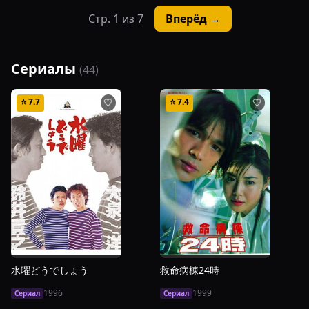
Стр.
1
из
7
Вперёд →
Сериалы
(
44
)
⭐
7.7
⭐
7.4
🤍
🤍
水曜どうでしょう
救命病棟24時
1996
1999
Сериал
Сериал