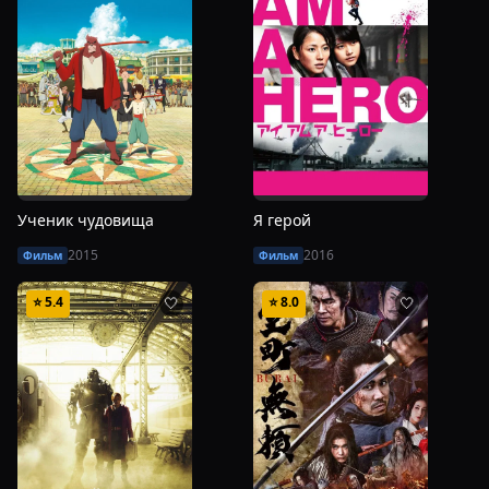
Ученик чудовища
Я герой
2015
2016
Фильм
Фильм
⭐
5.4
⭐
8.0
🤍
🤍