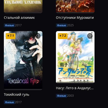
Стальной алхимик
Отступники Муромати
2017
2025
Фильм
Фильм
⭐
7.1
⭐
7.2
🤍
🤍
Насу: Лето в Андалусии
Токийский гуль
2003
Фильм
2017
Фильм