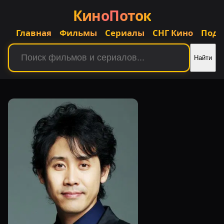
КиноПоток
Главная
Фильмы
Сериалы
СНГ Кино
Подб
Найти