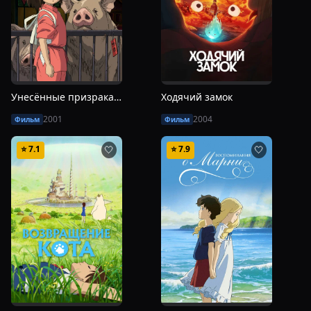
Унесённые призраками
Ходячий замок
2001
2004
Фильм
Фильм
⭐
7.1
⭐
7.9
🤍
🤍