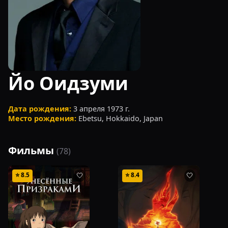
Йо Оидзуми
Дата рождения:
3 апреля 1973 г.
Место рождения:
Ebetsu, Hokkaido, Japan
Фильмы
(
78
)
⭐
8.5
⭐
8.4
🤍
🤍