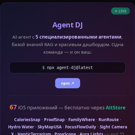
✦ LIVE
Agent DJ
AI-агент с
5 специализированными агентами
,
базой знаний RAG и красивым дашбордом. Одна
команда — и он ваш.
$
npx agent-dj@latest
npm ↗
67
iOS приложений — бесплатно через
AltStore
CaloriesSnap
·
ProofSnap
·
FamilyWhere
·
RunRoute
·
Hydro Water
·
SkyMapUSA
·
FocusFlowDaily
·
Sight Camera
X
·
HapticTerrarium
·
PoseScope
·
Aura Lights
·
и ещё 55