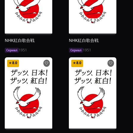
NHK紅白歌合戦
NHK紅白歌合戦
1951
1951
Сериал
Сериал
⭐
8.0
⭐
8.0
🤍
🤍