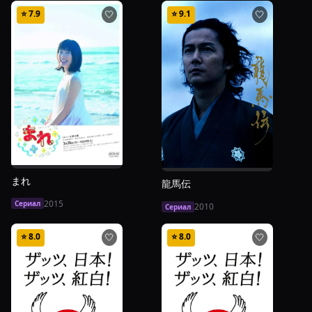
⭐
7.9
⭐
9.1
🤍
🤍
まれ
龍馬伝
2015
Сериал
2010
Сериал
⭐
8.0
⭐
8.0
🤍
🤍