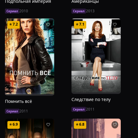
Подпольная империя
Американцы
2010
2013
Сериал
Сериал
⭐
7.2
⭐
7.1
🤍
🤍
Следствие по телу
Помнить всё
2011
Сериал
2011
Сериал
⭐
6.9
⭐
6.8
🤍
🤍