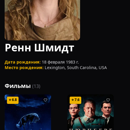
Ренн Шмидт
Дата рождения:
18 февраля 1983 г.
Место рождения:
Lexington, South Carolina, USA
Фильмы
(
13
)
⭐
6.8
⭐
7.6
🤍
🤍