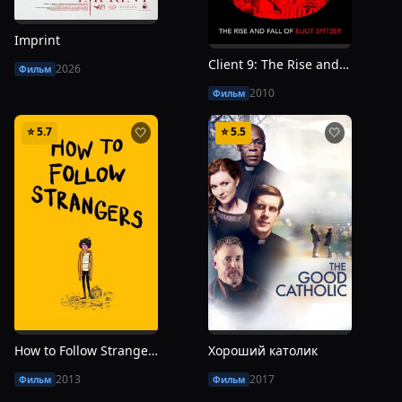
Imprint
Client 9: The Rise and Fall of Eliot Spitzer
2026
Фильм
2010
Фильм
⭐
5.7
⭐
5.5
🤍
🤍
How to Follow Strangers
Хороший католик
2013
2017
Фильм
Фильм