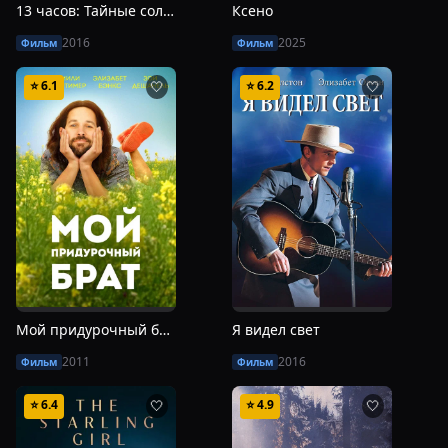
13 часов: Тайные солдаты Бенгази
Ксено
2016
2025
Фильм
Фильм
⭐
6.1
⭐
6.2
🤍
🤍
Мой придурочный брат
Я видел свет
2011
2016
Фильм
Фильм
⭐
6.4
⭐
4.9
🤍
🤍