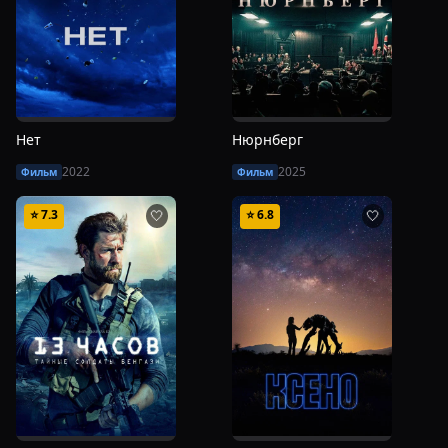
Нет
Нюрнберг
2022
2025
Фильм
Фильм
⭐
7.3
⭐
6.8
🤍
🤍