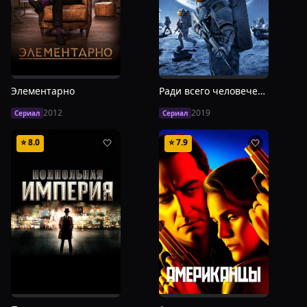
Элементарно
Ради всего человечества
2012
2019
Сериал
Сериал
⭐
8.0
⭐
7.9
🤍
🤍