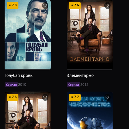
⭐
7.8
⭐
7.6
🤍
🤍
Голубая кровь
Элементарно
2010
2012
Сериал
Сериал
⭐
7.6
⭐
7.7
🤍
🤍