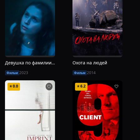
Девушка по фамилии Старлинг
Охота на людей
2023
2014
Фильм
Фильм
⭐
0.0
⭐
6.2
🤍
🤍