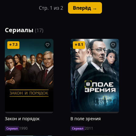
Стр.
1
из
2
Вперёд →
Сериалы
(
17
)
⭐
7.3
⭐
8.1
🤍
🤍
Закон и порядок
В поле зрения
1990
2011
Сериал
Сериал