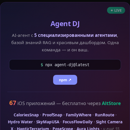
✦ LIVE
Agent DJ
AI-агент с
5 специализированными агентами
,
базой знаний RAG и красивым дашбордом. Одна
команда — и он ваш.
$
npx agent-dj@latest
npm ↗
67
iOS приложений — бесплатно через
AltStore
CaloriesSnap
·
ProofSnap
·
FamilyWhere
·
RunRoute
·
Hydro Water
·
SkyMapUSA
·
FocusFlowDaily
·
Sight Camera
X
·
HapticTerrarium
·
PoseScope
·
Aura Lights
·
и ещё 55